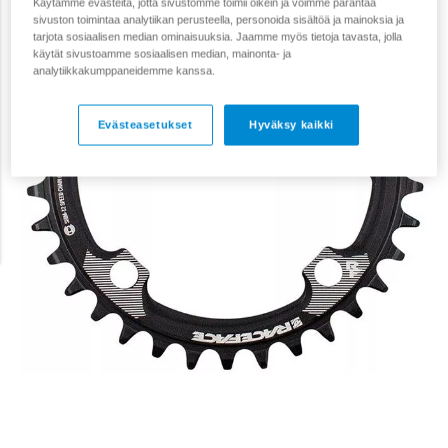
Käytämme evästeitä, jotta sivustomme toimii oikein ja voimme parantaa
sivuston toimintaa analytiikan perusteella, personoida sisältöä ja mainoksia ja
tarjota sosiaalisen median ominaisuuksia. Jaamme myös tietoja tavasta, jolla
käytät sivustoamme sosiaalisen median, mainonta- ja
analytiikkakumppaneidemme kanssa.
Evästeasetukset
Hyväksy kaikki