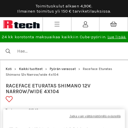
Toimituskulut alkaen 4,90€.
Tarv
Ilmainen toimitus yli 150 € tarviketilauksissa.
24 kk korotonta maksuaikaa kaikkiin Cube-pyöriin.
Lue lisää.
Koti
Kaikki tuotteet
Pyörän varaosat
Raceface Eturatas
>
>
>
Shimano 12v Narrow/wide 4x104
RACEFACE ETURATAS SHIMANO 12V
NARROW/WIDE 4X104
Tuotenumero: 21843
Jatka vain välttämättömillä evästeillä