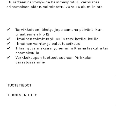
Eturattaan narrow/wide hammasprofiili varmistaa
erinomaisen pidon. Valmistettu 7075-T6 alumiinista.
Tarvikkeiden lähetys jopa samana päivänä, kun
tilaat ennen klo 12
Ilmainen toimitus yli 150 € tarviketilauksille
Ilmainen vaihto- ja palautusoikeus
Tilaa nyt ja maksa myöhemmin Klarna laskulla tai
osamaksulla
Verkkokaupan tuotteet suoraan Pirkkalan
varastossamme
TUOTETIEDOT
TEKNINEN TIETO