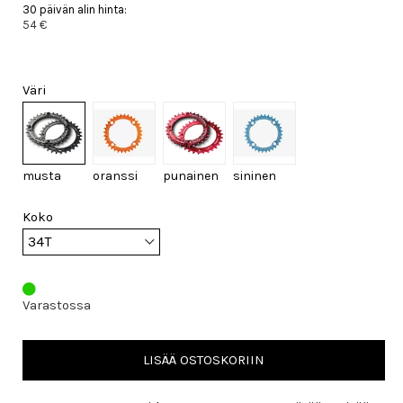
30 päivän alin hinta:
54 €
Väri
musta
oranssi
punainen
sininen
Koko
Varastossa
LISÄÄ OSTOSKORIIN