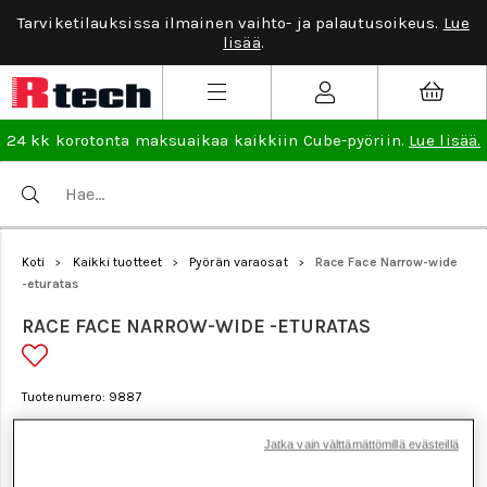
Tarviketilauksissa ilmainen vaihto- ja palautusoikeus.
Lue
lisää
.
24 kk korotonta maksuaikaa kaikkiin Cube-pyöriin.
Lue lisää.
Koti
Kaikki tuotteet
Pyörän varaosat
Race Face Narrow-wide
>
>
>
-eturatas
RACE FACE NARROW-WIDE -ETURATAS
Tuotenumero: 9887
Jatka vain välttämättömillä evästeillä