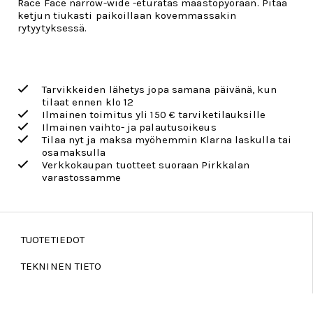
Race Face narrow-wide -eturatas maastopyörään. Pitää
ketjun tiukasti paikoillaan kovemmassakin
rytyytyksessä.
Tarvikkeiden lähetys jopa samana päivänä, kun
tilaat ennen klo 12
Ilmainen toimitus yli 150 € tarviketilauksille
Ilmainen vaihto- ja palautusoikeus
Tilaa nyt ja maksa myöhemmin Klarna laskulla tai
osamaksulla
Verkkokaupan tuotteet suoraan Pirkkalan
varastossamme
TUOTETIEDOT
TEKNINEN TIETO