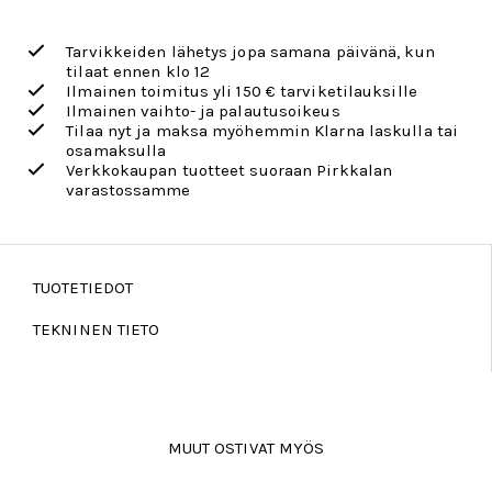
Tarvikkeiden lähetys jopa samana päivänä, kun
tilaat ennen klo 12
Ilmainen toimitus yli 150 € tarviketilauksille
Ilmainen vaihto- ja palautusoikeus
Tilaa nyt ja maksa myöhemmin Klarna laskulla tai
osamaksulla
Verkkokaupan tuotteet suoraan Pirkkalan
varastossamme
TUOTETIEDOT
TEKNINEN TIETO
MUUT OSTIVAT MYÖS