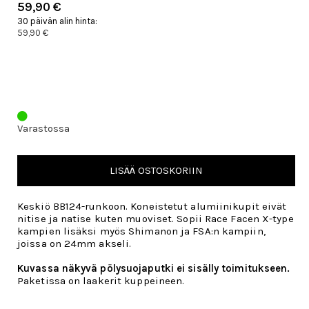
59,90 €
30 päivän alin hinta:
59,90 €
Varastossa
LISÄÄ OSTOSKORIIN
Keskiö BB124-runkoon. Koneistetut alumiinikupit eivät
nitise ja natise kuten muoviset. Sopii Race Facen X-type
kampien lisäksi myös Shimanon ja FSA:n kampiin,
joissa on 24mm akseli.
Kuvassa näkyvä pölysuojaputki ei sisälly toimitukseen.
Paketissa on laakerit kuppeineen.