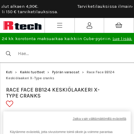
Tarviketilauksissa ilmainen vaihto- ja palautusoikeus.
Lue
lisää
.
24 kk korotonta maksuaikaa kaikkiin Cube-pyöriin.
Lue lisää.
Koti
Kaikki tuotteet
Pyörän varaosat
Race Face BB124
>
>
>
Keskiölaakeri X-Type cranks
RACE FACE BB124 KESKIÖLAAKERI X-
TYPE CRANKS
Tuotenumero: 20801
Jatka vain välttämättömillä evästeillä
Käytämme evästeitä, jotta sivustomme toimii oikein ja voimme parantaa