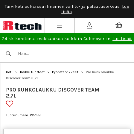
Tarviketilauksissa ilmainen vaihto- ja palautusoikeus.
Lue
lisää
.
24 kk korotonta maksuaikaa kaikkiin Cube-pyöriin.
Lue lisää.
Koti
Kaikki tuotteet
Pyörätarvikkeet
Pro Runkolaukku
>
>
>
Discover Team 2,7L
PRO RUNKOLAUKKU DISCOVER TEAM
2,7L
Tuotenumero: 22758