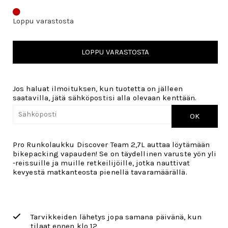
Loppu varastosta
LOPPU VARASTOSTA
Jos haluat ilmoituksen, kun tuotetta on jälleen
saatavilla, jätä sähköpostisi alla olevaan kenttään.
OK
Pro Runkolaukku Discover Team 2,7L auttaa löytämään
bikepacking vapauden! Se on täydellinen varuste yön yli
-reissuille ja muille retkeilijöille, jotka nauttivat
kevyestä matkanteosta pienellä tavaramäärällä.
Tarvikkeiden lähetys jopa samana päivänä, kun
tilaat ennen klo 12