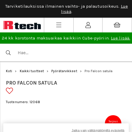
Tarviketilauksissa ilmainen vaihto- ja palautusoikeus.
Lue
lisää
.
24 kk korotonta maksuaikaa kaikkiin Cube-pyöriin.
Lue lisää.
Koti
Kaikki tuotteet
Pyörätarvikkeet
Pro Falcon satula
>
>
>
PRO FALCON SATULA
Tuotenumero: 12068
Tarjous
40 €
Jatka vain välttämättömillä evästeillä