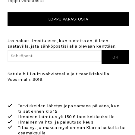
Loppu varastosta
LOPPU VARASTOSTA
Jos haluat ilmoituksen, kun tuotetta on jälleen
saatavilla, jätä sähköpostisi alla olevaan kenttään.
OK
Satula hiilikuituvahvisteella ja titaanikiskoilla.
Vuosimalli: 2016.
Tarvikkeiden lähetys jopa samana päivänä, kun
tilaat ennen klo 12
Ilmainen toimitus yli 150 € tarviketilauksille
Ilmainen vaihto- ja palautusoikeus
Tilaa nyt ja maksa myöhemmin Klarna laskulla tai
osamaksulla