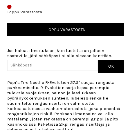
Loppu varastosta
LOPPU VARASTOSTA
Jos haluat ilmoituksen, kun tuotetta on jälleen
saatavilla, jätä sähköpostisi alla olevaan kenttään.
OK
Pepi's Tire Noodle R-Evolution 27.5" suojaa rengasta
puhkeamiselta. R-Evolution sarja lupaa parempia
tuloksia suojauksen, painon ja laadukkaan
pyöräilykokemuksen suhteen. Tubeless-renkaille
suunniteltu rengasinsertti on valmistettu
korkealaatuisesta vaahtomateriaalista, joka pienentää
rengasrikkojen riskiä. Renkaan ilmanpaine voi olla
matalampi, joten renkaassa on parempi grippi ja pito
käännöksissä. Paketissa 2kpl rengasinserttejä ja
yhteensopivat tubelessventtiilit.