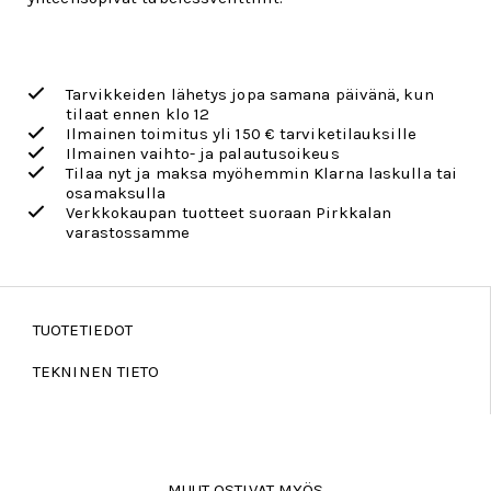
Tarvikkeiden lähetys jopa samana päivänä, kun
tilaat ennen klo 12
Ilmainen toimitus yli 150 € tarviketilauksille
Ilmainen vaihto- ja palautusoikeus
Tilaa nyt ja maksa myöhemmin Klarna laskulla tai
osamaksulla
Verkkokaupan tuotteet suoraan Pirkkalan
varastossamme
TUOTETIEDOT
TEKNINEN TIETO
MUUT OSTIVAT MYÖS