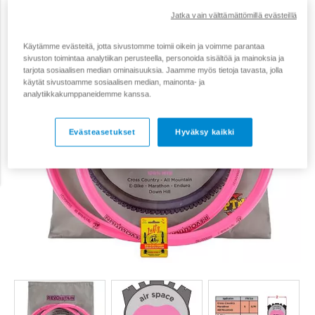
Jatka vain välttämättömillä evästeillä
Käytämme evästeitä, jotta sivustomme toimii oikein ja voimme parantaa
sivuston toimintaa analytiikan perusteella, personoida sisältöä ja mainoksia ja
tarjota sosiaalisen median ominaisuuksia. Jaamme myös tietoja tavasta, jolla
käytät sivustoamme sosiaalisen median, mainonta- ja
analytiikkakumppaneidemme kanssa.
Evästeasetukset
Hyväksy kaikki