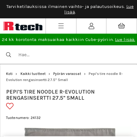
Tarviketilauksissa ilmainen vaihto- ja palautusoikeus.
Lue
lisää
.
24 kk korotonta maksuaikaa kaikkiin Cube-pyöriin.
Lue lisää.
Koti
Kaikki tuotteet
Pyörän varaosat
Pepi's tire noodle R-
>
>
>
Evolution rengasinsertti 27.5" Small
PEPI'S TIRE NOODLE R-EVOLUTION
RENGASINSERTTI 27.5" SMALL
Tuotenumero: 24132