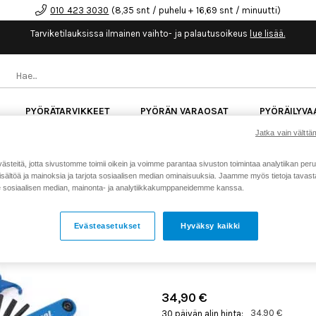
010 423 3030
(8,35 snt / puhelu + 16,69 snt / minuutti)
Tarviketilauksissa ilmainen vaihto- ja palautusoikeus
lue lisää.
PYÖRÄTARVIKKEET
PYÖRÄN VARAOSAT
PYÖRÄILYVA
Jatka vain välttäm
kk korotonta maksuaikaa kaikkiin Cube-pyöriin.
Lue li
teitä, jotta sivustomme toimii oikein ja voimme parantaa sivuston toimintaa analytiikan peru
sältöä ja mainoksia ja tarjota sosiaalisen median ominaisuuksia. Jaamme myös tietoja tavasta,
sosiaalisen median, mainonta- ja analytiikkakumppaneidemme kanssa.
Koti
Kaikki tuotteet
Pyörän v
>
>
PARKTOOL TOOL KIT WTK
Evästeasetukset
Hyväksy kaikki
PERUSTYÖKALUSETTI
Tuotenumero: 18336
34,90 €
34,90 €
30 päivän alin hinta: