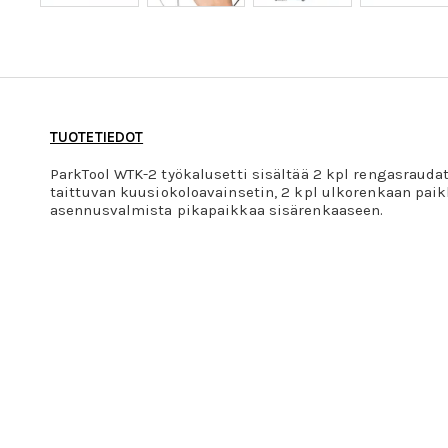
TUOTETIEDOT
ParkTool WTK-2 työkalusetti sisältää 2 kpl rengasrauda
taittuvan kuusiokoloavainsetin, 2 kpl ulkorenkaan paik
asennusvalmista pikapaikkaa sisärenkaaseen.