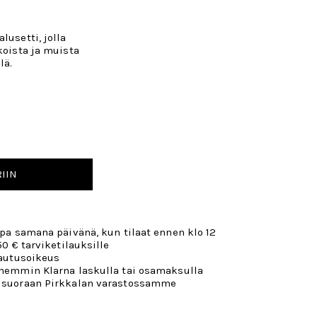
lusetti, jolla
koista ja muista
lä.
IIN
opa samana päivänä, kun tilaat ennen klo 12
50 € tarviketilauksille
lautusoikeus
öhemmin Klarna laskulla tai osamaksulla
 suoraan Pirkkalan varastossamme