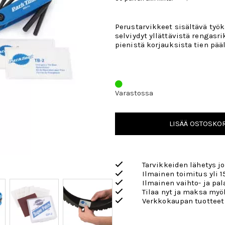
Perustarvikkeet sisältävä työka
selviydyt yllättävistä rengasri
pienistä korjauksista tien pääl
Varastossa
LISÄÄ OSTOSKOR
Tarvikkeiden lähetys j
Ilmainen toimitus yli 1
Ilmainen vaihto- ja pa
Tilaa nyt ja maksa my
Verkkokaupan tuotteet