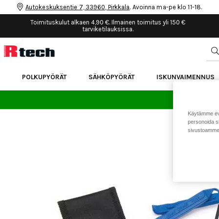
Autokeskuksentie 7, 33960, Pirkkala
. Avoinna ma-pe klo 11-18.
Toimituskulut alkaen 4,90 €. Ilmainen toimitus yli 150 €
tarviketilauksissa.
POLKUPYÖRÄT
SÄHKÖPYÖRÄT
ISKUNVAIMENNUS
24 
Käytämme eväs
personoida si
sivustoamme 