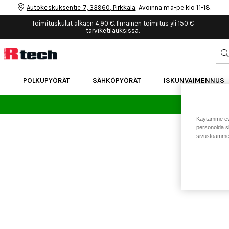
Autokeskuksentie 7, 33960, Pirkkala
. Avoinna ma-pe klo 11-18.
Toimituskulut alkaen 4,90 €. Ilmainen toimitus yli 150 €
tarviketilauksissa.
POLKUPYÖRÄT
SÄHKÖPYÖRÄT
ISKUNVAIMENNUS
24 
Käytämme eväs
personoida si
sivustoamme 