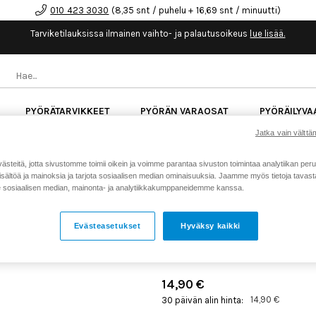
010 423 3030
(8,35 snt / puhelu + 16,69 snt / minuutti)
Tarviketilauksissa ilmainen vaihto- ja palautusoikeus
lue lisää.
PYÖRÄTARVIKKEET
PYÖRÄN VARAOSAT
PYÖRÄILYVA
Jatka vain välttäm
kk korotonta maksuaikaa kaikkiin Cube-pyöriin.
Lue li
teitä, jotta sivustomme toimii oikein ja voimme parantaa sivuston toimintaa analytiikan peru
sältöä ja mainoksia ja tarjota sosiaalisen median ominaisuuksia. Jaamme myös tietoja tavasta,
sosiaalisen median, mainonta- ja analytiikkakumppaneidemme kanssa.
Koti
Kaikki tuotteet
Pyörän v
>
>
PARK TOOL SCW 24 MM K
Evästeasetukset
Hyväksy kaikki
Tuotenumero: 7308
14,90 €
14,90 €
30 päivän alin hinta: