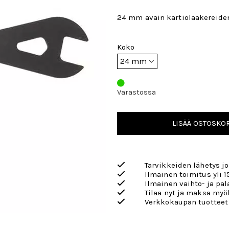
24 mm avain kartiolaakereide
Koko
Varastossa
LISÄÄ OSTOSKOR
Tarvikkeiden lähetys j
Ilmainen toimitus yli 1
Ilmainen vaihto- ja pa
Tilaa nyt ja maksa my
Verkkokaupan tuotteet