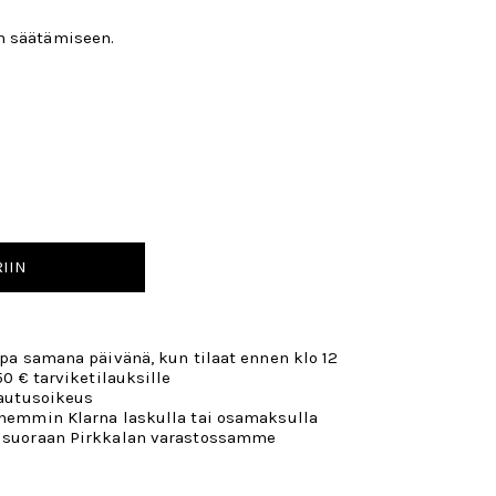
n säätämiseen.
IIN
opa samana päivänä, kun tilaat ennen klo 12
50 € tarviketilauksille
lautusoikeus
öhemmin Klarna laskulla tai osamaksulla
 suoraan Pirkkalan varastossamme