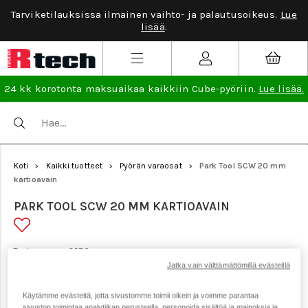
Tarviketilauksissa ilmainen vaihto- ja palautusoikeus.
Lue
lisää
.
24 kk korotonta maksuaikaa kaikkiin Cube-pyöriin.
Lue lisää.
Koti
Kaikki tuotteet
Pyörän varaosat
Park Tool SCW 20 mm
>
>
>
kartioavain
PARK TOOL SCW 20 MM KARTIOAVAIN
Tuotenumero: 3970
Jatka vain välttämättömillä evästeillä
Käytämme evästeitä, jotta sivustomme toimii oikein ja voimme parantaa
sivuston toimintaa analytiikan perusteella, personoida sisältöä ja mainoksia ja