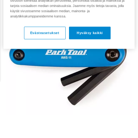
sivuston toimintaa analytiikan perusteella, personoida sisältöä ja mainoksia ja
tarjota sosiaalisen median ominaisuuksia. Jaamme myös tietoja tavasta, jolla
käytät sivustoamme sosiaalisen median, mainonta- ja
analytiikkakumppaneidemme kanssa.
Evästeasetukset
Hyväksy kaikki