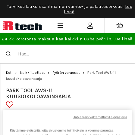
Tarviketilauksissa ilmainen vaihto- ja palautusoikeus.
Lue
lisää
.
24 kk korotonta maksuaikaa kaikkiin Cube-pyöriin.
Lue lisää.
Koti
Kaikki tuotteet
Pyörän varaosat
Park Tool AWS-11
>
>
>
kuusiokoloavainsarja
PARK TOOL AWS-11
KUUSIOKOLOAVAINSARJA
Tuotenumero: 10838
Jatka vain välttämättömillä evästeillä
Käytämme evästeitä, jotta sivustomme toimii oikein ja voimme parantaa