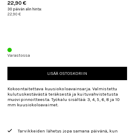
22,90 €
30 päivän alin hinta:
22,90 €
Varastossa
LISÄÄ OSTOSKORIIN
Kokoontaitettava kuusiokoloavainsarja. Valmistettu
kulutuskestävästä teräksestä ja kuituvahvistetusta
muovipinnoitteesta. Työkalu sisältää: 3, 4, 5, 6, 8 ja 10
mm kuusiokoloavaimet.
Tarvikkeiden lähetys jopa samana päivänä, kun