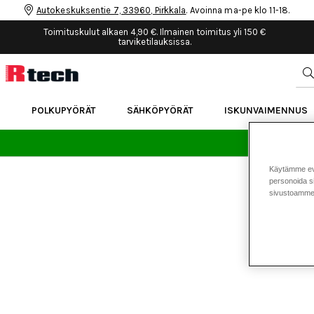
Autokeskuksentie 7, 33960, Pirkkala
. Avoinna ma-pe klo 11-18.
Toimituskulut alkaen 4,90 €. Ilmainen toimitus yli 150 €
tarviketilauksissa.
POLKUPYÖRÄT
SÄHKÖPYÖRÄT
ISKUNVAIMENNUS
24 
Käytämme eväs
personoida si
sivustoamme 