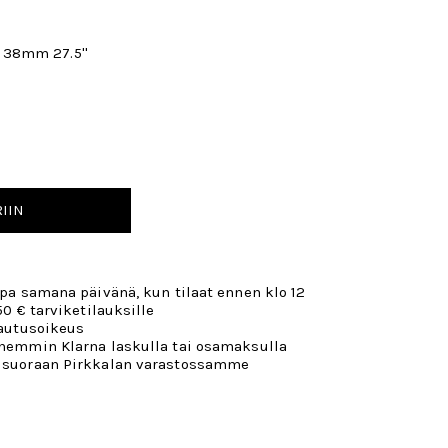
38mm 27.5''
IIN
opa samana päivänä, kun tilaat ennen klo 12
50 € tarviketilauksille
lautusoikeus
öhemmin Klarna laskulla tai osamaksulla
 suoraan Pirkkalan varastossamme