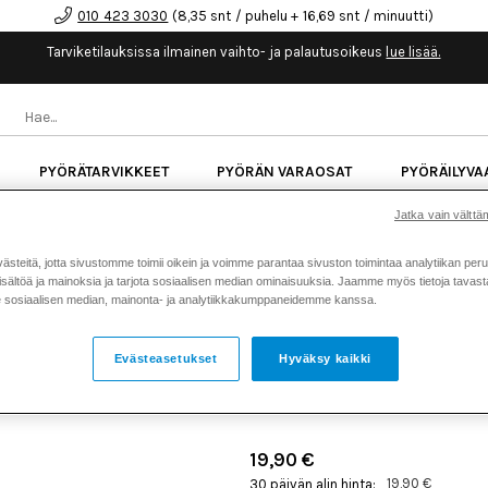
010 423 3030
(8,35 snt / puhelu + 16,69 snt / minuutti)
Tarviketilauksissa ilmainen vaihto- ja palautusoikeus
lue lisää.
PYÖRÄTARVIKKEET
PYÖRÄN VARAOSAT
PYÖRÄILYVA
Jatka vain välttäm
kk korotonta maksuaikaa kaikkiin Cube-pyöriin.
Lue li
teitä, jotta sivustomme toimii oikein ja voimme parantaa sivuston toimintaa analytiikan peru
sältöä ja mainoksia ja tarjota sosiaalisen median ominaisuuksia. Jaamme myös tietoja tavasta,
Koti
Kaikki tuotteet
Pyörän v
sosiaalisen median, mainonta- ja analytiikkakumppaneidemme kanssa.
>
>
NEWMEN TUBELESS VAN
Evästeasetukset
Hyväksy kaikki
38MM 27.5''
Tuotenumero: 20520
19,90 €
19,90 €
30 päivän alin hinta: