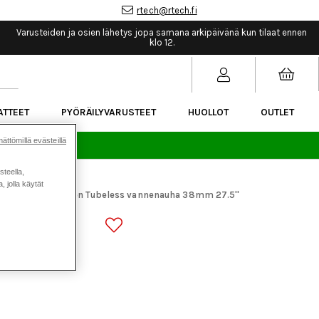
rtech@rtech.fi
Varusteiden ja osien lähetys jopa samana arkipäivänä kun tilaat ennen
klo 12.
ATTEET
PYÖRÄILYVARUSTEET
HUOLLOT
OUTLET
ättömillä evästeillä
sää.
steella,
 jolla käytät
araosat
Newmen Tubeless vannenauha 38mm 27.5''
>
NENAUHA