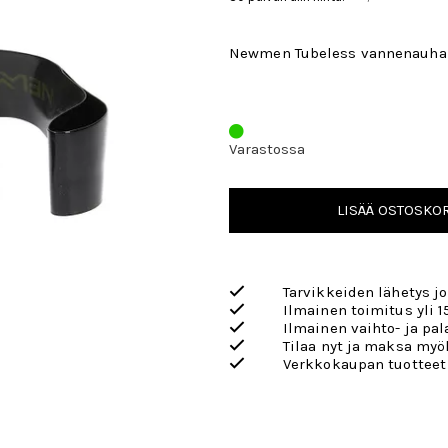
Newmen Tubeless vannenauha 
Varastossa
LISÄÄ OSTOSKOR
Tarvikkeiden lähetys j
Ilmainen toimitus yli 1
Ilmainen vaihto- ja pa
Tilaa nyt ja maksa my
Verkkokaupan tuotteet