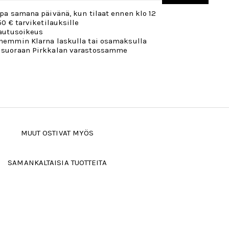
opa samana päivänä, kun tilaat ennen klo 12
50 € tarviketilauksille
lautusoikeus
öhemmin Klarna laskulla tai osamaksulla
 suoraan Pirkkalan varastossamme
MUUT OSTIVAT MYÖS
SAMANKALTAISIA TUOTTEITA