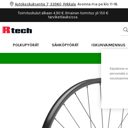
Autokeskuksentie 7, 33960, Pirkkala
. Avoinna ma-pe klo 11-18.
Toimituskulut alkaen 4,90 €. Ilmainen toimitus yli 150 €
tarviketilauksissa.
POLKUPYÖRÄT
SÄHKÖPYÖRÄT
ISKUNVAIMENNUS
24 
Käytämme eväs
personoida si
sivustoamme 