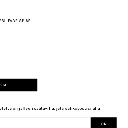
28h FADE SP 6B
STA
tetta on jälleen saatavilla, jätä sähköpostisi alla
OK