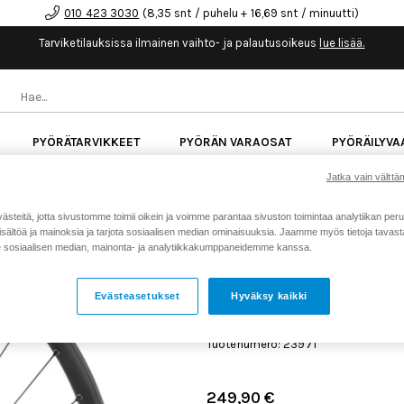
010 423 3030
(8,35 snt / puhelu + 16,69 snt / minuutti)
Tarviketilauksissa ilmainen vaihto- ja palautusoikeus
lue lisää.
PYÖRÄTARVIKKEET
PYÖRÄN VARAOSAT
PYÖRÄILYVA
Jatka vain välttäm
kk korotonta maksuaikaa kaikkiin Cube-pyöriin.
Lue li
teitä, jotta sivustomme toimii oikein ja voimme parantaa sivuston toimintaa analytiikan peru
sältöä ja mainoksia ja tarjota sosiaalisen median ominaisuuksia. Jaamme myös tietoja tavasta,
Koti
Kaikki tuotteet
Pyörän v
sosiaalisen median, mainonta- ja analytiikkakumppaneidemme kanssa.
>
>
XD takakiekko
Evästeasetukset
Hyväksy kaikki
NEWMEN PERFORMANCE 3
FADE SP 6B 12X148 XD T
Tuotenumero: 23971
249,90 €