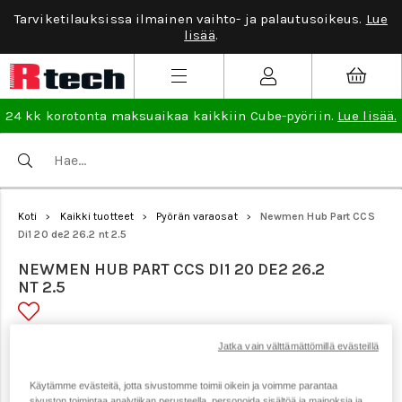
Tarviketilauksissa ilmainen vaihto- ja palautusoikeus.
Lue
lisää
.
24 kk korotonta maksuaikaa kaikkiin Cube-pyöriin.
Lue lisää.
Koti
Kaikki tuotteet
Pyörän varaosat
Newmen Hub Part CCS
>
>
>
Di1 20 de2 26.2 nt 2.5
NEWMEN HUB PART CCS DI1 20 DE2 26.2
NT 2.5
Tuotenumero: 19797
Jatka vain välttämättömillä evästeillä
Käytämme evästeitä, jotta sivustomme toimii oikein ja voimme parantaa
sivuston toimintaa analytiikan perusteella, personoida sisältöä ja mainoksia ja