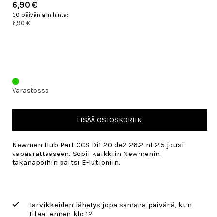
6,90 €
30 päivän alin hinta:
6,90 €
Varastossa
LISÄÄ OSTOSKORIIN
Newmen Hub Part CCS Di1 20 de2 26.2 nt 2.5 jousi
vapaarattaaseen. Sopii kaikkiin Newmenin
takanapoihin paitsi E-lutioniin.
Tarvikkeiden lähetys jopa samana päivänä, kun
tilaat ennen klo 12