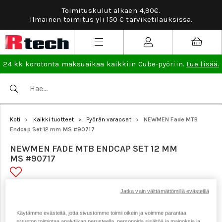
Toimituskulut alkaen 4,90€.
Ilmainen toimitus yli 150 € tarviketilauksissa.
24 kk korotonta maksuaikaa kaikkiin Cube-pyöriin.
Lue lisää.
Koti
Kaikki tuotteet
Pyörän varaosat
NEWMEN Fade MTB
>
>
>
Endcap Set 12 mm MS #90717
NEWMEN FADE MTB ENDCAP SET 12 MM
MS #90717
Tuotenumero: 23972
Jatka vain välttämättömillä evästeillä
Käytämme evästeitä, jotta sivustomme toimii oikein ja voimme parantaa
sivuston toimintaa analytiikan perusteella, personoida sisältöä ja mainoksia ja