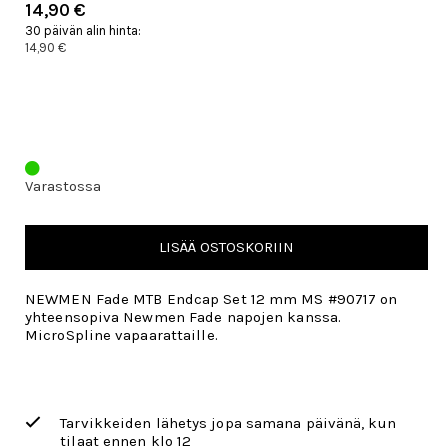
14,90 €
30 päivän alin hinta:
14,90 €
Varastossa
LISÄÄ OSTOSKORIIN
NEWMEN Fade MTB Endcap Set 12 mm MS #90717 on
yhteensopiva Newmen Fade napojen kanssa.
MicroSpline vapaarattaille.
Tarvikkeiden lähetys jopa samana päivänä, kun
tilaat ennen klo 12