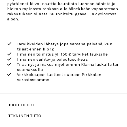
pyörälenkillä voi nauttia kauniista luonnon äänistä ja
hiekan rapinasta renkaan alla äänekkään vapaarattaan
raksutuksen sijasta. Suunniteltu gravel- ja cyclocross-
ajoon.
Tarvikkeiden lähetys jopa samana päivänä, kun
tilaat ennen klo 12
Ilmainen toimitus yli 150 € tarviketilauksille
Ilmainen vaihto- ja palautusoikeus
Tilaa nyt ja maksa myöhemmin Klarna laskulla tai
osamaksulla
Verkkokaupan tuotteet suoraan Pirkkalan
varastossamme
TUOTETIEDOT
TEKNINEN TIETO