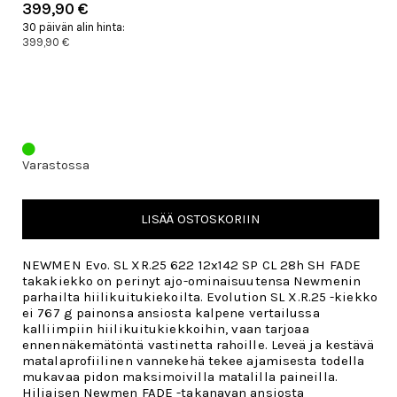
399,90 €
30 päivän alin hinta:
399,90 €
Varastossa
LISÄÄ OSTOSKORIIN
NEWMEN Evo. SL XR.25 622 12x142 SP CL 28h SH FADE
takakiekko
on perinyt ajo-ominaisuutensa Newmenin
parhailta hiilikuitukiekoilta. Evolution SL X.R.25 -kiekko
ei 767 g painonsa ansiosta kalpene vertailussa
kalliimpiin hiilikuitukiekkoihin, vaan tarjoaa
ennennäkemätöntä vastinetta rahoille. Leveä ja kestävä
matalaprofiilinen vannekehä tekee ajamisesta todella
mukavaa pidon maksimoivilla matalilla paineilla.
Hiljaisen Newmen FADE -takanavan ansiosta