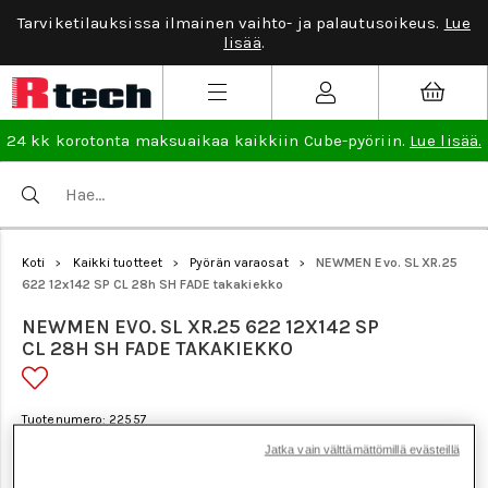
Tarviketilauksissa ilmainen vaihto- ja palautusoikeus.
Lue
lisää
.
24 kk korotonta maksuaikaa kaikkiin Cube-pyöriin.
Lue lisää.
Koti
Kaikki tuotteet
Pyörän varaosat
NEWMEN Evo. SL XR.25
>
>
>
622 12x142 SP CL 28h SH FADE takakiekko
NEWMEN EVO. SL XR.25 622 12X142 SP
CL 28H SH FADE TAKAKIEKKO
Tuotenumero: 22557
Jatka vain välttämättömillä evästeillä