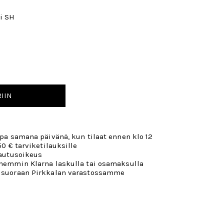
i SH
IIN
opa samana päivänä, kun tilaat ennen klo 12
50 € tarviketilauksille
lautusoikeus
öhemmin Klarna laskulla tai osamaksulla
 suoraan Pirkkalan varastossamme