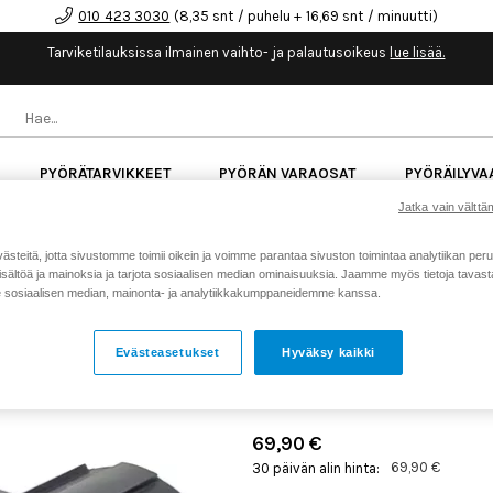
010 423 3030
(8,35 snt / puhelu + 16,69 snt / minuutti)
Tarviketilauksissa ilmainen vaihto- ja palautusoikeus
lue lisää.
PYÖRÄTARVIKKEET
PYÖRÄN VARAOSAT
PYÖRÄILYVA
Jatka vain välttäm
kk korotonta maksuaikaa kaikkiin Cube-pyöriin.
Lue li
teitä, jotta sivustomme toimii oikein ja voimme parantaa sivuston toimintaa analytiikan peru
sältöä ja mainoksia ja tarjota sosiaalisen median ominaisuuksia. Jaamme myös tietoja tavasta,
sosiaalisen median, mainonta- ja analytiikkakumppaneidemme kanssa.
Koti
Kaikki tuotteet
Pyörän v
>
>
NEWMEN BASIC VAPAARAT
Evästeasetukset
Hyväksy kaikki
Tuotenumero: 24182
69,90 €
69,90 €
30 päivän alin hinta: