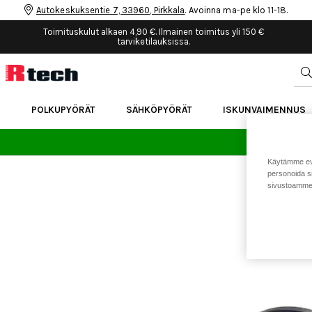
Autokeskuksentie 7, 33960, Pirkkala
. Avoinna ma-pe klo 11-18.
Toimituskulut alkaen 4,90 €. Ilmainen toimitus yli 150 €
tarviketilauksissa.
POLKUPYÖRÄT
SÄHKÖPYÖRÄT
ISKUNVAIMENNUS
24 
Käytämme eväs
personoida si
sivustoamme 