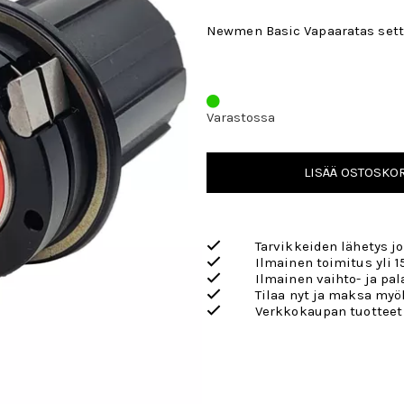
Newmen Basic Vapaaratas sett
Varastossa
LISÄÄ OSTOSKOR
Tarvikkeiden lähetys j
Ilmainen toimitus yli 1
Ilmainen vaihto- ja pa
Tilaa nyt ja maksa my
Verkkokaupan tuotteet