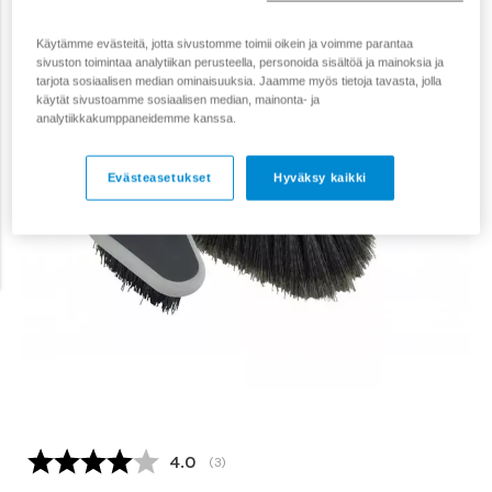
Käytämme evästeitä, jotta sivustomme toimii oikein ja voimme parantaa
sivuston toimintaa analytiikan perusteella, personoida sisältöä ja mainoksia ja
tarjota sosiaalisen median ominaisuuksia. Jaamme myös tietoja tavasta, jolla
käytät sivustoamme sosiaalisen median, mainonta- ja
analytiikkakumppaneidemme kanssa.
Evästeasetukset
Hyväksy kaikki
Keskimääräinen luokitus:
4.0
(
äänet:
3
)