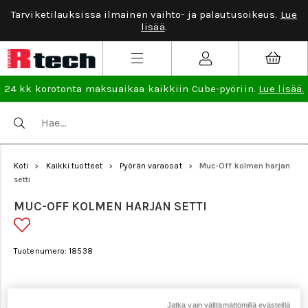
Tarviketilauksissa ilmainen vaihto- ja palautusoikeus.
Lue
lisää
.
24 kk korotonta maksuaikaa kaikkiin Cube-pyöriin.
Lue lisää.
Koti
Kaikki tuotteet
Pyörän varaosat
Muc-Off kolmen harjan
>
>
>
setti
MUC-OFF KOLMEN HARJAN SETTI
Tuotenumero: 18538
Jatka vain välttämättömillä evästeillä