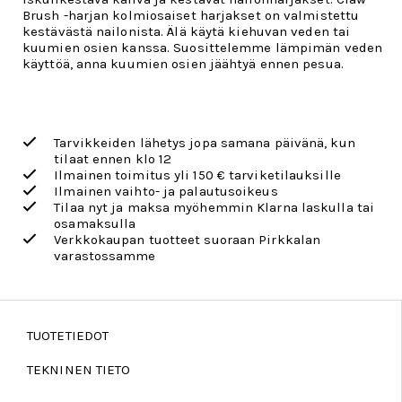
Brush -harjan kolmiosaiset harjakset on valmistettu
kestävästä nailonista. Älä käytä kiehuvan veden tai
kuumien osien kanssa. Suosittelemme lämpimän veden
käyttöä, anna kuumien osien jäähtyä ennen pesua.
Tarvikkeiden lähetys jopa samana päivänä, kun
tilaat ennen klo 12
Ilmainen toimitus yli 150 € tarviketilauksille
Ilmainen vaihto- ja palautusoikeus
Tilaa nyt ja maksa myöhemmin Klarna laskulla tai
osamaksulla
Verkkokaupan tuotteet suoraan Pirkkalan
varastossamme
TUOTETIEDOT
TEKNINEN TIETO