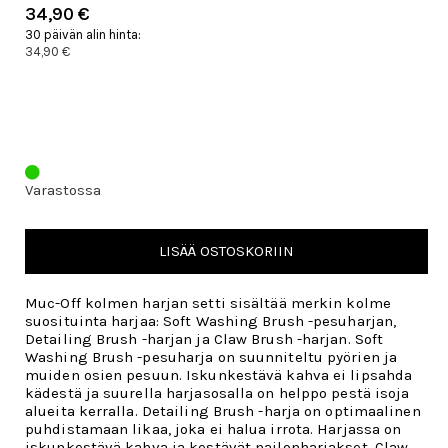
34,90 €
30 päivän alin hinta:
34,90 €
Varastossa
LISÄÄ OSTOSKORIIN
Muc-Off kolmen harjan setti sisältää merkin kolme
suosituinta harjaa: Soft Washing Brush -pesuharjan,
Detailing Brush -harjan ja Claw Brush -harjan. Soft
Washing Brush -pesuharja on suunniteltu pyörien ja
muiden osien pesuun. Iskunkestävä kahva ei lipsahda
kädestä ja suurella harjasosalla on helppo pestä isoja
alueita kerralla. Detailing Brush -harja on optimaalinen
puhdistamaan likaa, joka ei halua irrota. Harjassa on
iskunkestävä kahva ja kestävät nailonharjakset. Claw