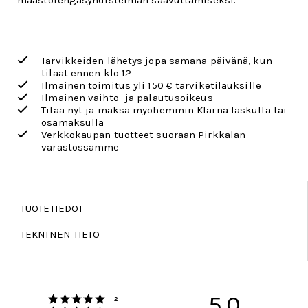
maastorengasyhdistelmän saavuttamiseksi.
Tarvikkeiden lähetys jopa samana päivänä, kun
tilaat ennen klo 12
Ilmainen toimitus yli 150 € tarviketilauksille
Ilmainen vaihto- ja palautusoikeus
Tilaa nyt ja maksa myöhemmin Klarna laskulla tai
osamaksulla
Verkkokaupan tuotteet suoraan Pirkkalan
varastossamme
TUOTETIEDOT
TEKNINEN TIETO
Arvio 5 5:sta tähdestä
5.0
Äänet
2