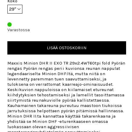
Koko
Varastossa
LISÄÄ OSTOSKORIIN
Maxxis Minion DHR II EXO TR 29x2.4WT60tpi fold Pyörän
rengas Pyörän rengas
perii kuvionsa reunan nappulat
legendaariselta Minion DHF:ltä, mutta niitä on
levennetty paremman tuen saavuttamiseksi, ja
tuloksena on verrattomat kaarreajo-ominaisuudet.
Keskikuvion nappuloissa on kiilamaiset etureunat
kiihdytyksien tehostamiseksi ja lamellit tasoittamassa
siirtymistä reunakuviolle pyörää kallistettaessa.
Kauhamainen takareuna pureutuu maastoon tiukoissa
jarrutuksissa helpottaen pyörän pitämissä hallinnassa.
Minion DHR II:ta kannattaa käyttää takarenkaana ja
yhdistää se Minion DHF -eturenkaaseen omassa
luokassaan olevan aggressiivisen