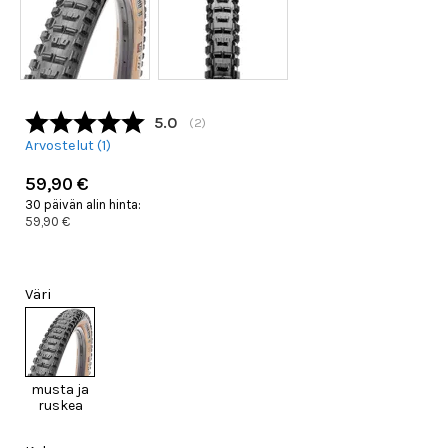
Keskimääräinen luokitus:
5.0
(
äänet:
2
)
Arvostelut (
1
)
59,90 €
30 päivän alin hinta:
59,90 €
Väri
musta ja
ruskea