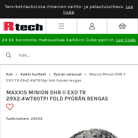
Tarviketilauksissa ilmainen vaihto- ja palautusoikeus.
Lue
lisää
.
24 kk korotonta maksuaikaa kaikkiin Cube-pyöriin.
Lue lisää.
Koti
Kaikki tuotteet
Pyörän varaosat
Maxxis Minion DHR II
>
>
>
EXO TR 29x2.4WT60tpi fold Pyörän rengas
MAXXIS MINION DHR II EXO TR
29X2.4WT60TPI FOLD PYÖRÄN RENGAS
Tuotenumero: 23002