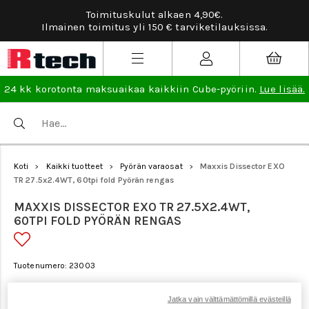
Toimituskulut alkaen 4,90€.
Ilmainen toimitus yli 150 € tarviketilauksissa.
24 kk korotonta maksuaikaa kaikkiin Cube-pyöriin.
Lue lisää.
Koti
Kaikki tuotteet
Pyörän varaosat
Maxxis Dissector EXO
>
>
>
TR 27.5x2.4WT, 60tpi fold Pyörän rengas
MAXXIS DISSECTOR EXO TR 27.5X2.4WT,
60TPI FOLD PYÖRÄN RENGAS
Tuotenumero: 23003
Jatka vain välttämättömillä evästeillä