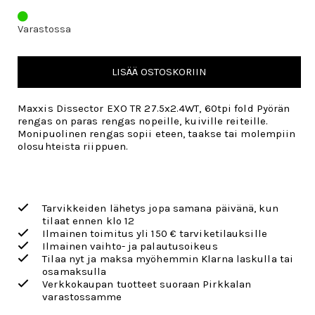
Varastossa
LISÄÄ OSTOSKORIIN
Maxxis Dissector EXO TR 27.5x2.4WT, 60tpi fold Pyörän
rengas
on paras rengas nopeille, kuiville reiteille.
Monipuolinen rengas sopii eteen, taakse tai molempiin
olosuhteista riippuen.
Tarvikkeiden lähetys jopa samana päivänä, kun
tilaat ennen klo 12
Ilmainen toimitus yli 150 € tarviketilauksille
Ilmainen vaihto- ja palautusoikeus
Tilaa nyt ja maksa myöhemmin Klarna laskulla tai
osamaksulla
Verkkokaupan tuotteet suoraan Pirkkalan
varastossamme