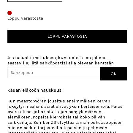
Loppu varastosta
LOPPU VARASTOSTA
Jos haluat ilmoituksen, kun tuotetta on jälleen
saatavilla, jätä sähköpostisi alla olevaan kenttään.
OK
Kauan eläköön hauskuus!
Kun maastopyörän jousitus ensimmäisen kerran
iskeytyi maahan, asiat olivat yksinkertaisempia. Paras
pyörä oli se, jolla satuit ajamaan; ylämäkeen,
alamäkeen, nopeita kierroksia tai koko päivän
seikkailuja. Bomber Z2 elvyttää tämän puhdasoppisen
mielenlaadun tarjoamalla tasaisen ja pehmeän