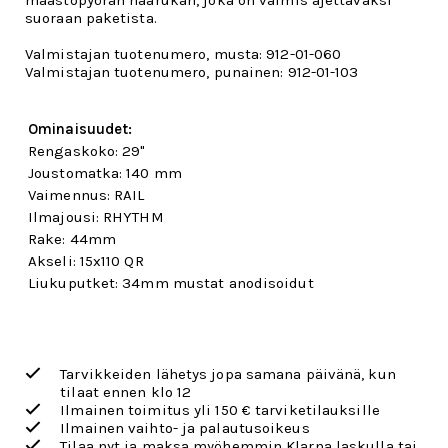
maastopyörän haarukan, joka on valmis ajettavaksi
suoraan paketista.
Valmistajan tuotenumero, musta: 912-01-060
Valmistajan tuotenumero, punainen: 912-01-103
Ominaisuudet:
Rengaskoko: 29"
Joustomatka: 140 mm
Vaimennus: RAIL
Ilmajousi: RHYTHM
Rake: 44mm
Akseli: 15x110 QR
Liukuputket: 34mm mustat anodisoidut
Tarvikkeiden lähetys jopa samana päivänä, kun
tilaat ennen klo 12
Ilmainen toimitus yli 150 € tarviketilauksille
Ilmainen vaihto- ja palautusoikeus
Tilaa nyt ja maksa myöhemmin Klarna laskulla tai