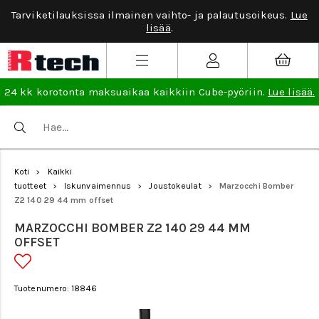
Tarviketilauksissa ilmainen vaihto- ja palautusoikeus.
Lue
lisää
.
24 kk korotonta maksuaikaa kaikkiin Cube-pyöriin.
Lue lisää.
Koti
Kaikki
>
tuotteet
Iskunvaimennus
Joustokeulat
Marzocchi Bomber
>
>
>
Z2 140 29 44 mm offset
MARZOCCHI BOMBER Z2 140 29 44 MM
OFFSET
Tuotenumero: 18846