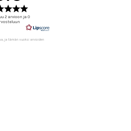
Arvio
5.0
u 2 arvioon ja 0
5:sta
rvosteluun
tähdestä
ua, ja tämän vuoksi arvioiden