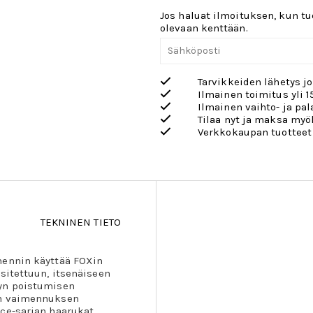
Jos haluat ilmoituksen, kun tuo
olevaan kenttään.
Tarvikkeiden lähetys j
Ilmainen toimitus yli 1
Ilmainen vaihto- ja pa
Tilaa nyt ja maksa my
Verkkokaupan tuotteet
TEKNINEN TIETO
mennin käyttää FOXin
sitettuun, itsenäiseen
jyn poistumisen
en vaimennuksen
nce-sarjan haarukat