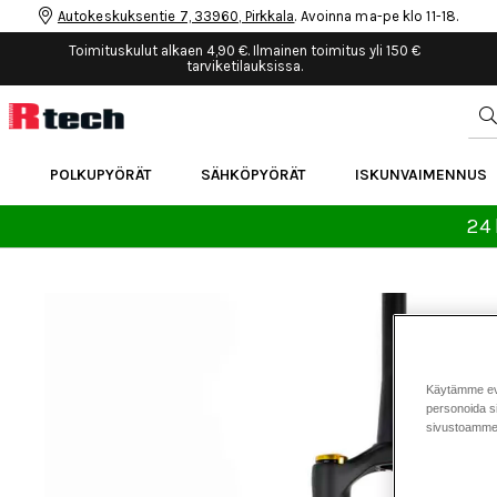
Autokeskuksentie 7, 33960, Pirkkala
. Avoinna ma-pe klo 11-18.
Toimituskulut alkaen 4,90 €. Ilmainen toimitus yli 150 €
tarviketilauksissa.
POLKUPYÖRÄT
SÄHKÖPYÖRÄT
ISKUNVAIMENNUS
24 
Käytämme eväs
personoida si
sivustoamme 