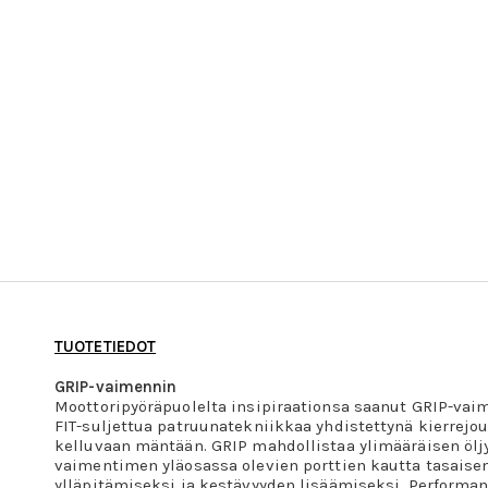
TUOTETIEDOT
GRIP-vaimennin
Moottoripyöräpuolelta insipiraationsa saanut GRIP-vai
FIT-suljettua patruunatekniikkaa yhdistettynä kierrejou
kelluvaan mäntään. GRIP mahdollistaa ylimääräisen öl
vaimentimen yläosassa olevien porttien kautta tasais
ylläpitämiseksi ja kestävyyden lisäämiseksi. Performa