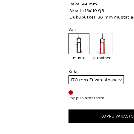
Rake: 44 mm
Akseli: 15x110 QR
Liukuputket: 36 mm mustat a
Väri
musta
punainen
Koko
Loppu varastosta
LOPPU VARASTO