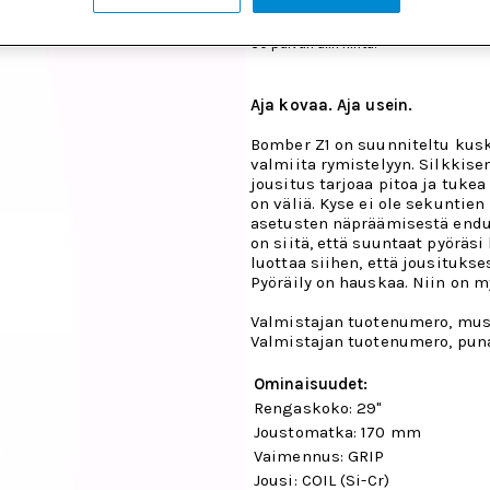
349 €
699 €
349 €
30 päivän alin hinta:
Aja kovaa. Aja usein.
Bomber Z1 on suunniteltu kuske
valmiita rymistelyyn. Silkkise
jousitus tarjoaa pitoa ja tukea 
on väliä. Kyse ei ole sekuntien
asetusten näpräämisestä endur
on siitä, että suuntaat pyöräsi 
luottaa siihen, että jousitukse
Pyöräily on hauskaa. Niin on 
Valmistajan tuotenumero, must
Valmistajan tuotenumero, puna
Ominaisuudet:
Rengaskoko: 29"
Joustomatka: 170 mm
Vaimennus: GRIP
Jousi: COIL (Si-Cr)