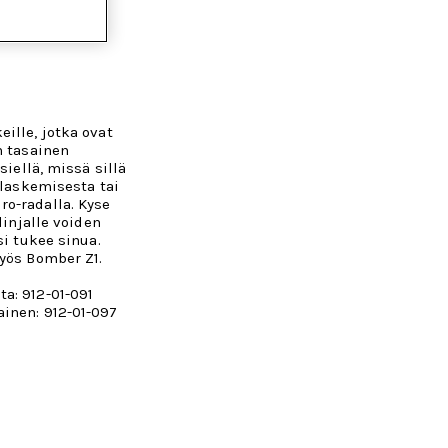
ille, jotka ovat
n tasainen
siellä, missä sillä
 laskemisesta tai
o-radalla. Kyse
linjalle voiden
si tukee sinua.
myös Bomber Z1.
a: 912-01-091
inen: 912-01-097