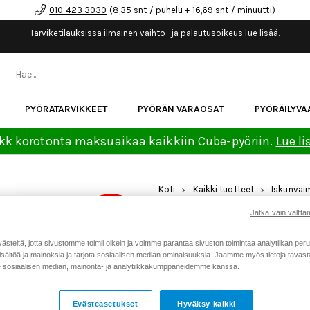
010 423 3030
(8,35 snt / puhelu + 16,69 snt / minuutti)
Tarviketilauksissa ilmainen vaihto- ja palautusoikeus
lue lisää.
PYÖRÄTARVIKKEET
PYÖRÄN VARAOSAT
PYÖRÄILYVA
kk korotonta maksuaikaa kaikkiin Cube-pyöriin.
Lue li
Koti
Kaikki tuotteet
Iskunvai
>
>
44mm joustokeula
Jatka vain välttäm
Tarjous
MARZOCCHI BOMBER Z1 CO
349 €
44MM JOUSTOKEULA
teitä, jotta sivustomme toimii oikein ja voimme parantaa sivuston toimintaa analytiikan peru
sältöä ja mainoksia ja tarjota sosiaalisen median ominaisuuksia. Jaamme myös tietoja tavasta,
Tuotenumero: 19333
sosiaalisen median, mainonta- ja analytiikkakumppaneidemme kanssa.
Keskimäärä
5.0
(
äänet:
2
)
Evästeasetukset
Hyväksy kaikki