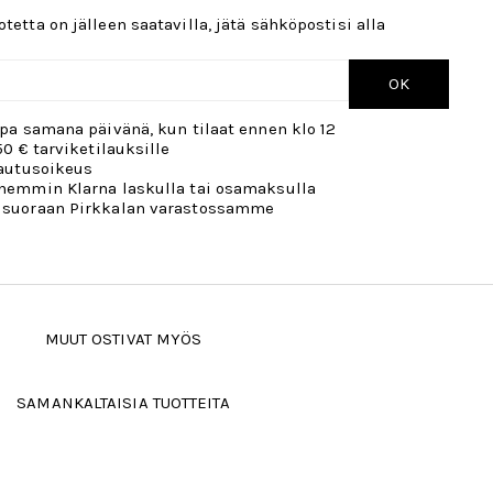
tetta on jälleen saatavilla, jätä sähköpostisi alla
OK
opa samana päivänä, kun tilaat ennen klo 12
50 € tarviketilauksille
lautusoikeus
öhemmin Klarna laskulla tai osamaksulla
 suoraan Pirkkalan varastossamme
MUUT OSTIVAT MYÖS
SAMANKALTAISIA TUOTTEITA