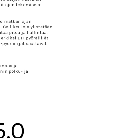
äätöjen tekemiseen.
ko matkan ajan.
 Coil-keuloja ylistetään
taa pitoa ja hallintaa,
erkiksi DH-pyöräilijät
-pyöräilijät saattavat
empaa ja
nin polku- ja
5.0