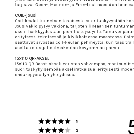
tarjoavat Open-, Medium- ja Firm-tilat nopeiden hienos
COIL-jousi
Coil-keulat tunnetaan tasaisesta suorituskyvystään ko
Jousivakio pysyy vakiona, tarjoten lineaarisen tuntuman.
usein herkkyydestään pienille töyssyille. Tämä voi paran
erityisesti teknisessä ja kivikkoisessa maastossa. Esim
saattavat arvostaa coil-keulan pehmeyttä, kun taas trail
asettaa etusijalle ilmakeulan kevyemmän painon.
15x110 QR-AKSELI
15x110 QR Boost-akseli edustaa vahvempaa, monipuolis
suorituskykyisempää akseliratkaisua, erityisesti moder
enduropyöräilyn yhteydessä.
Arvio 5 5:sta tähdestä
Äänet
2
Arvio 4 5:sta tähdestä
Äänet
0