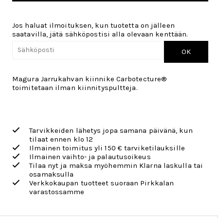
Jos haluat ilmoituksen, kun tuotetta on jälleen
saatavilla, jätä sähköpostisi alla olevaan kenttään.
OK
Magura Jarrukahvan kiinnike Carbotecture®
toimitetaan ilman kiinnityspultteja.
Tarvikkeiden lähetys jopa samana päivänä, kun
tilaat ennen klo 12
Ilmainen toimitus yli 150 € tarviketilauksille
Ilmainen vaihto- ja palautusoikeus
Tilaa nyt ja maksa myöhemmin Klarna laskulla tai
osamaksulla
Verkkokaupan tuotteet suoraan Pirkkalan
varastossamme