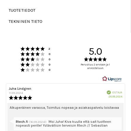
TUOTETIEDOT
TEKNINEN TIETO
Arvio 5 5:sta tähdestä
5.0
Äänet
2
Arvio 4 5:sta tähdestä
Äänet
0
Arvio 3 5:sta tähdestä
Arvio
Äänet
0
Arvio 2 5:sta tähdestä
5.0
Äänet
0
Perustuu 2 arvioon ja 1
Arvio 1 5:sta tähdestä
arvosteluun
5:sta
Äänet
0
tähdestä
Arvostelun
Juha Lindgren
Arvostelun
Vahvistettu
kirjoittaja:
päivämäärä:
OSTAJA
11.09.2024
Ostok
28.08.2024
Arvostelun
päivä
luokitus:
5.0
Arvostelun
Alkuperäinen varaosa, Toimitus nopeaa ja asiakaspalvelu loistavaa
5:sta
teksti:
tähdestä
Vastaa:
Rtech.fi
:
Moi Juha! Kiva kuulla että sait tuotteen
(16.09.2024)
nopeasti perille! Ystävällisin terveisin Rtech // Sebastian