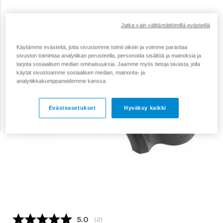
Jatka vain välttämättömillä evästeillä
Käytämme evästeitä, jotta sivustomme toimii oikein ja voimme parantaa
sivuston toimintaa analytiikan perusteella, personoida sisältöä ja mainoksia ja
tarjota sosiaalisen median ominaisuuksia. Jaamme myös tietoja tavasta, jolla
käytät sivustoamme sosiaalisen median, mainonta- ja
analytiikkakumppaneidemme kanssa.
Evästeasetukset
Hyväksy kaikki
Keskimääräinen luokitus:
5.0
(
äänet:
2
)