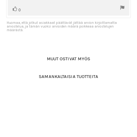
Äänestä
Ääni(et)
0
ylöspäin
Huomaa, että jotkut asiakkaat päättävät jättää arvion kirjoittamatta
arvostelua, ja tämän vuoksi arvioiden määrä poikkeaa arvostelujen
määrästä.
MUUT OSTIVAT MYÖS
SAMANKALTAISIA TUOTTEITA