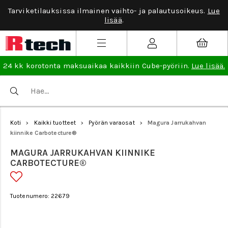
Tarviketilauksissa ilmainen vaihto- ja palautusoikeus.
Lue
lisää
.
24 kk korotonta maksuaikaa kaikkiin Cube-pyöriin.
Lue lisää.
Koti
Kaikki tuotteet
Pyörän varaosat
Magura Jarrukahvan
>
>
>
kiinnike Carbotecture®
MAGURA JARRUKAHVAN KIINNIKE
CARBOTECTURE®
Tuotenumero: 22679