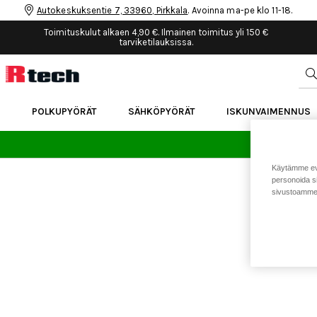
Autokeskuksentie 7, 33960, Pirkkala
. Avoinna ma-pe klo 11-18.
Toimituskulut alkaen 4,90 €. Ilmainen toimitus yli 150 €
tarviketilauksissa.
POLKUPYÖRÄT
SÄHKÖPYÖRÄT
ISKUNVAIMENNUS
24 
Käytämme eväs
personoida si
sivustoamme 