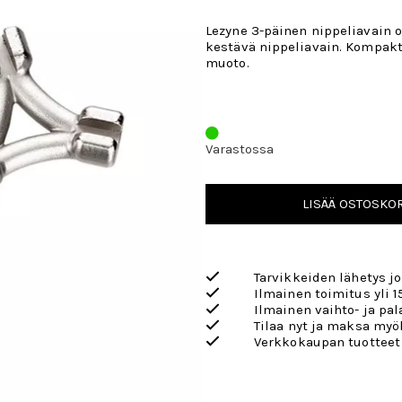
Lezyne 3-päinen nippeliavain 
kestävä nippeliavain. Kompak
muoto.
Varastossa
LISÄÄ OSTOSKOR
Tarvikkeiden lähetys j
Ilmainen toimitus yli 1
Ilmainen vaihto- ja pa
Tilaa nyt ja maksa my
Verkkokaupan tuotteet