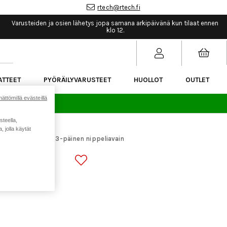
rtech@rtech.fi
Varusteiden ja osien lähetys jopa samana arkipäivänä kun tilaat ennen
klo 12.
ATTEET
PYÖRÄILYVARUSTEET
HUOLLOT
OUTLET
ättömillä evästeillä
sää.
steella,
 jolla käytät
araosat
Lezyne 3-päinen nippeliavain
>
IAVAIN