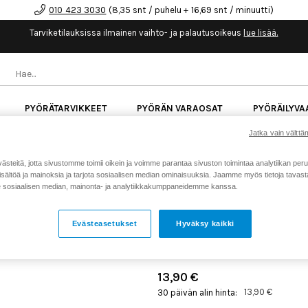
010 423 3030
(8,35 snt / puhelu + 16,69 snt / minuutti)
Tarviketilauksissa ilmainen vaihto- ja palautusoikeus
lue lisää.
PYÖRÄTARVIKKEET
PYÖRÄN VARAOSAT
PYÖRÄILYVA
Jatka vain välttäm
kk korotonta maksuaikaa kaikkiin Cube-pyöriin.
Lue li
teitä, jotta sivustomme toimii oikein ja voimme parantaa sivuston toimintaa analytiikan peru
sältöä ja mainoksia ja tarjota sosiaalisen median ominaisuuksia. Jaamme myös tietoja tavasta,
sosiaalisen median, mainonta- ja analytiikkakumppaneidemme kanssa.
Koti
Kaikki tuotteet
Pyörän v
>
>
LEZYNE 3-PÄINEN NIPPEL
Evästeasetukset
Hyväksy kaikki
Tuotenumero: 20992
13,90 €
13,90 €
30 päivän alin hinta: