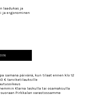
on laadukas ja
ti ja ergonominen
IIN
opa samana päivänä, kun tilaat ennen klo 12
50 € tarviketilauksille
lautusoikeus
öhemmin Klarna laskulla tai osamaksulla
 suoraan Pirkkalan varastossamme