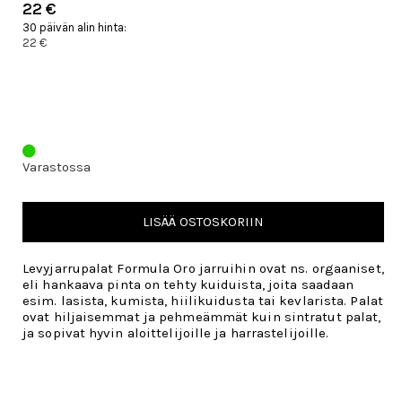
22 €
30 päivän alin hinta:
22 €
Varastossa
LISÄÄ OSTOSKORIIN
Levyjarrupalat Formula Oro jarruihin ovat ns. orgaaniset,
eli hankaava pinta on tehty kuiduista, joita saadaan
esim. lasista, kumista, hiilikuidusta tai kevlarista. Palat
ovat hiljaisemmat ja pehmeämmät kuin sintratut palat,
ja sopivat hyvin aloittelijoille ja harrastelijoille.