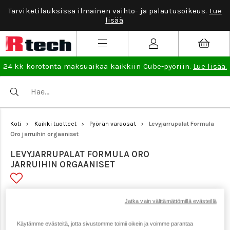
Tarviketilauksissa ilmainen vaihto- ja palautusoikeus.
Lue
lisää
.
24 kk korotonta maksuaikaa kaikkiin Cube-pyöriin.
Lue lisää.
Koti
Kaikki tuotteet
Pyörän varaosat
Levyjarrupalat Formula
>
>
>
Oro jarruihin orgaaniset
LEVYJARRUPALAT FORMULA ORO
JARRUIHIN ORGAANISET
Tuotenumero: 8541
Jatka vain välttämättömillä evästeillä
Käytämme evästeitä, jotta sivustomme toimii oikein ja voimme parantaa