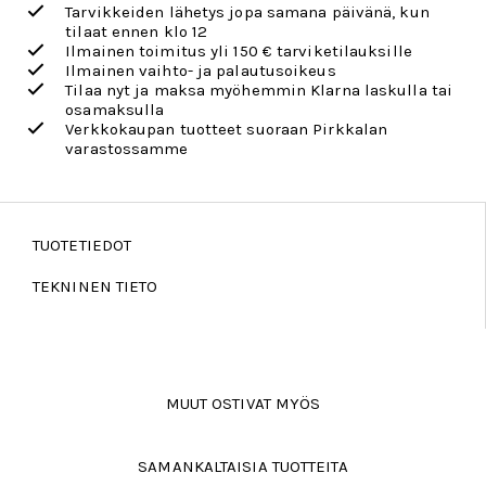
Tarvikkeiden lähetys jopa samana päivänä, kun
tilaat ennen klo 12
Ilmainen toimitus yli 150 € tarviketilauksille
Ilmainen vaihto- ja palautusoikeus
Tilaa nyt ja maksa myöhemmin Klarna laskulla tai
osamaksulla
Verkkokaupan tuotteet suoraan Pirkkalan
varastossamme
TUOTETIEDOT
TEKNINEN TIETO
MUUT OSTIVAT MYÖS
SAMANKALTAISIA TUOTTEITA