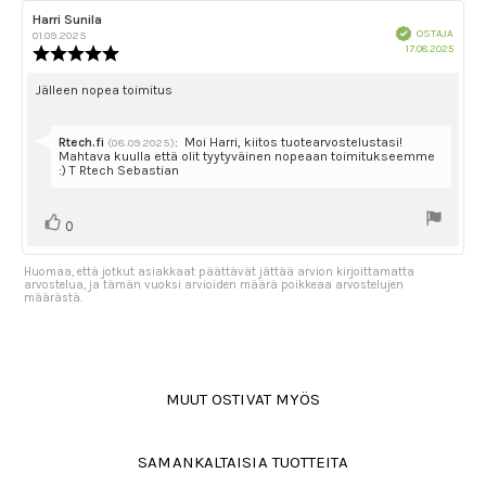
Arvostelun
Harri Sunila
Arvostelun
Vahvistettu
kirjoittaja:
päivämäärä:
OSTAJA
01.09.2025
Ostok
17.08.2025
Arvostelun
päivä
luokitus:
5.0
Arvostelun
Jälleen nopea toimitus
5:sta
teksti:
tähdestä
Vastaa:
Rtech.fi
:
Moi Harri, kiitos tuotearvostelustasi!
(08.09.2025)
Mahtava kuulla että olit tyytyväinen nopeaan toimitukseemme
:) T Rtech Sebastian
Äänestä
Ääni(et)
0
ylöspäin
Huomaa, että jotkut asiakkaat päättävät jättää arvion kirjoittamatta
arvostelua, ja tämän vuoksi arvioiden määrä poikkeaa arvostelujen
määrästä.
MUUT OSTIVAT MYÖS
SAMANKALTAISIA TUOTTEITA