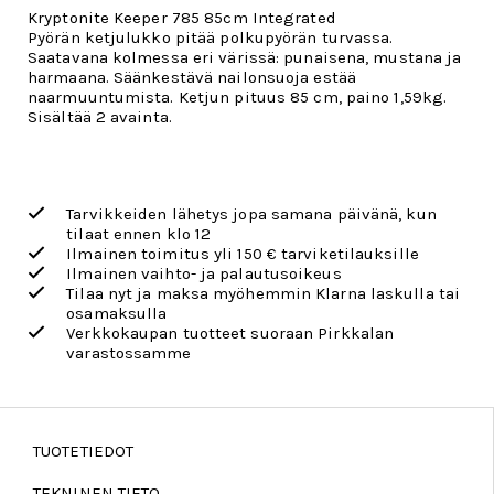
Kryptonite Keeper 785 85cm Integrated
Pyörän ketjulukko pitää polkupyörän turvassa.
Saatavana kolmessa eri värissä: punaisena, mustana ja
harmaana. Säänkestävä nailonsuoja estää
naarmuuntumista. Ketjun pituus 85 cm, paino 1,59kg.
Sisältää 2 avainta.
Tarvikkeiden lähetys jopa samana päivänä, kun
tilaat ennen klo 12
Ilmainen toimitus yli 150 € tarviketilauksille
Ilmainen vaihto- ja palautusoikeus
Tilaa nyt ja maksa myöhemmin Klarna laskulla tai
osamaksulla
Verkkokaupan tuotteet suoraan Pirkkalan
varastossamme
TUOTETIEDOT
TEKNINEN TIETO