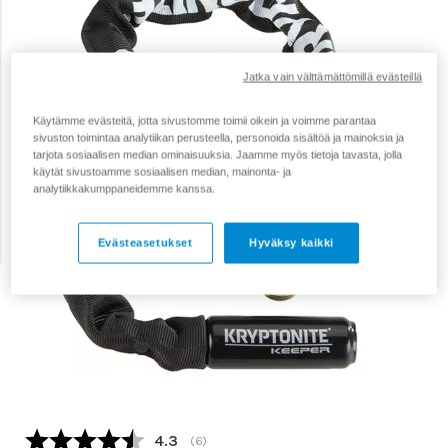
Jatka vain välttämättömillä evästeillä
Käytämme evästeitä, jotta sivustomme toimii oikein ja voimme parantaa
sivuston toimintaa analytiikan perusteella, personoida sisältöä ja mainoksia ja
tarjota sosiaalisen median ominaisuuksia. Jaamme myös tietoja tavasta, jolla
käytät sivustoamme sosiaalisen median, mainonta- ja
analytiikkakumppaneidemme kanssa.
Evästeasetukset
Hyväksy kaikki
Keskimääräinen luokitus:
4.3
(
äänet:
6
)