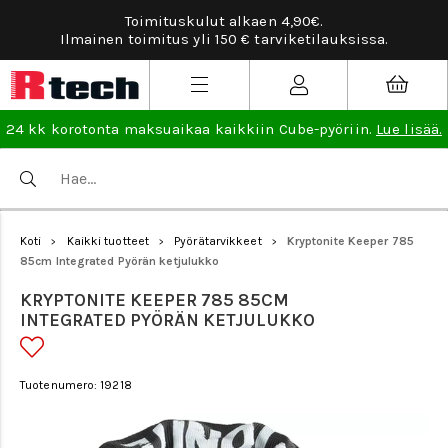
Tarviketilauksissa ilmainen vaihto- ja palautusoikeu
.
lisää
.
24 kk korotonta maksuaikaa kaikkiin Cube-pyöriin.
Lue lisää.
Koti
Kaikki tuotteet
Pyörätarvikkeet
Kryptonite Keeper 785
>
>
>
85cm Integrated Pyörän ketjulukko
KRYPTONITE KEEPER 785 85CM
INTEGRATED PYÖRÄN KETJULUKKO
Tuotenumero: 19218