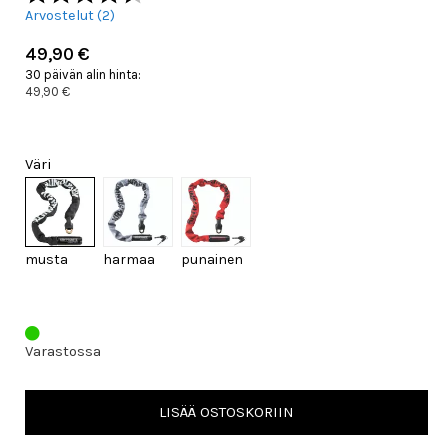
Arvostelut (
2
)
49,90 €
30 päivän alin hinta:
49,90 €
Väri
musta
harmaa
punainen
Varastossa
LISÄÄ OSTOSKORIIN