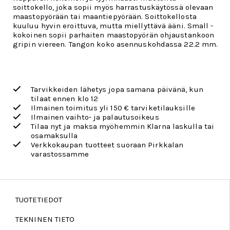
soittokello, joka sopii myös harrastuskäytössä olevaan
maastopyörään tai maantiepyörään. Soittokellosta
kuuluu hyvin eroittuva, mutta miellyttävä ääni. Small -
kokoinen sopii parhaiten maastopyörän ohjaustankoon
gripin viereen. Tangon koko asennuskohdassa 22.2 mm.
Tarvikkeiden lähetys jopa samana päivänä, kun
tilaat ennen klo 12
Ilmainen toimitus yli 150 € tarviketilauksille
Ilmainen vaihto- ja palautusoikeus
Tilaa nyt ja maksa myöhemmin Klarna laskulla tai
osamaksulla
Verkkokaupan tuotteet suoraan Pirkkalan
varastossamme
TUOTETIEDOT
TEKNINEN TIETO