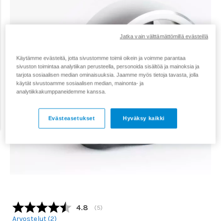
Jatka vain välttämättömillä evästeillä
Käytämme evästeitä, jotta sivustomme toimii oikein ja voimme parantaa
sivuston toimintaa analytiikan perusteella, personoida sisältöä ja mainoksia ja
tarjota sosiaalisen median ominaisuuksia. Jaamme myös tietoja tavasta, jolla
käytät sivustoamme sosiaalisen median, mainonta- ja
analytiikkakumppaneidemme kanssa.
Evästeasetukset
Hyväksy kaikki
Keskimääräinen luokitus:
4.8
(
äänet:
5
)
Arvostelut (
2
)