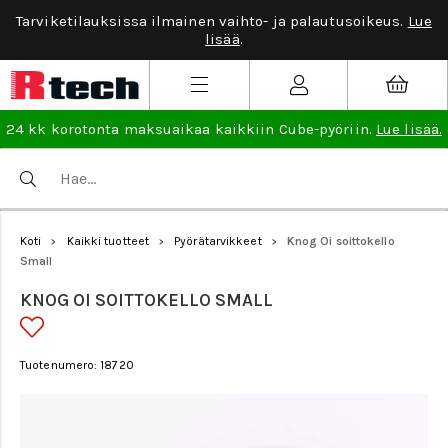
Tarviketilauksissa ilmainen vaihto- ja palautusoikeus.
Lue
lisää
.
24 kk korotonta maksuaikaa kaikkiin Cube-pyöriin.
Lue lisää.
Koti
Kaikki tuotteet
Pyörätarvikkeet
Knog Oi soittokello
>
>
>
Small
KNOG OI SOITTOKELLO SMALL
Tuotenumero: 18720