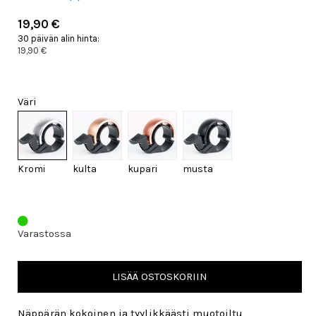
19,90 €
30 päivän alin hinta:
19,90 €
Väri
Kromi
kulta
kupari
musta
Varastossa
LISÄÄ OSTOSKORIIN
Näppärän kokoinen ja tyylikkäästi muotoiltu