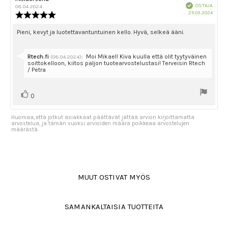
Vahvistettu
kirjoittaja:
päivämäärä:
OSTAJA
08.04.2024
Ostok
25.03.2024
Arvostelun
päivä
luokitus:
5.0
Arvostelun
Pieni, kevyt ja luotettavantuntuinen kello. Hyvä, selkeä ääni.
5:sta
teksti:
tähdestä
Vastaa:
Rtech.fi
:
Moi Mikael! Kiva kuulla että olit tyytyväinen
(08.04.2024)
soittokelloon, kiitos paljon tuotearvostelustasi! Terveisin Rtech
/ Petra
Äänestä
Ääni(et)
0
ylöspäin
Huomaa, että jotkut asiakkaat päättävät jättää arvion kirjoittamatta
arvostelua, ja tämän vuoksi arvioiden määrä poikkeaa arvostelujen
määrästä.
MUUT OSTIVAT MYÖS
SAMANKALTAISIA TUOTTEITA