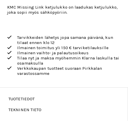
KMC Missing Link ketjulukko on laadukas ketjulukko,
joka sopii myös sähköpyöriin.
Tarvikkeiden lähetys jopa samana päivänä, kun
tilaat ennen klo 12
Ilmainen toimitus yli 150 € tarviketilauksille
Ilmainen vaihto- ja palautusoikeus
Tilaa nyt ja maksa myöhemmin Klarna laskulla tai
osamaksulla
Verkkokaupan tuotteet suoraan Pirkkalan
varastossamme
TUOTETIEDOT
TEKNINEN TIETO