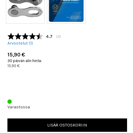
Keskimääräinen luokitus:
4.7
(
äänet:
3
)
Arvostelut (
1
)
15,90 €
30 päivän alin hinta:
15,90 €
Varastossa
LISÄÄ OSTOSKORIIN