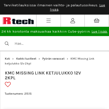
Tarviketilauksissa ilmainen vaihto- ja palautusoikeus.
Lue
lisää
.
24 kk korotonta maksuaikaa kaikkiin Cube-pyöriin.
Lue lisää.
Koti
Kaikki tuotteet
Pyörän varaosat
KMC Missing Link
>
>
>
ketjulukko 12v 2kpl
KMC MISSING LINK KETJULUKKO 12V
2KPL
Tuotenumero: 21515