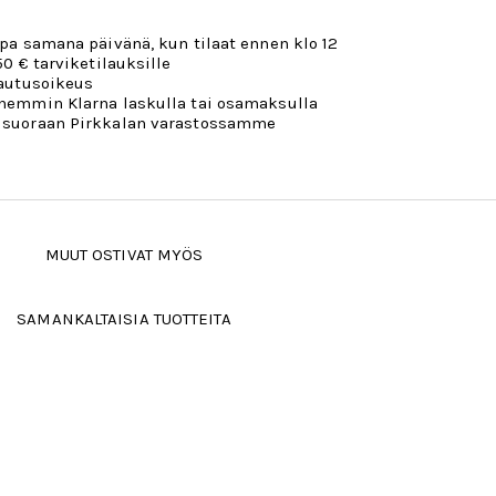
opa samana päivänä, kun tilaat ennen klo 12
50 € tarviketilauksille
lautusoikeus
öhemmin Klarna laskulla tai osamaksulla
 suoraan Pirkkalan varastossamme
MUUT OSTIVAT MYÖS
SAMANKALTAISIA TUOTTEITA