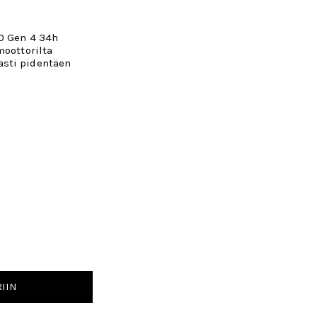
0 Gen 4 34h
moottorilta
sti pidentäen
IIN