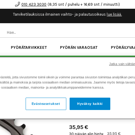
010 423 3030
(8,35 snt / puhelu + 16,69 snt / minuutti)
Tarviketilauksissa ilmainen vaihto- ja palautusoikeus
lue lisää.
PYÖRÄTARVIKKEET
PYÖRÄN VARAOSAT
PYÖRÄILYVA
kk korotonta maksuaikaa kaikkiin Cube-pyöriin.
Lue li
Jatka vain välttäm
teitä, jotta sivustomme toimii oikein ja voimme parantaa sivuston toimintaa analytiikan peru
Koti
Kaikki tuotteet
Pyörän v
sältöä ja mainoksia ja tarjota sosiaalisen median ominaisuuksia. Jaamme myös tietoja tavasta,
>
>
sosiaalisen median, mainonta- ja analytiikkakumppaneidemme kanssa.
KMC ETURATAS E-BIKE BO
4 34H
Evästeasetukset
Hyväksy kaikki
Tuotenumero: 22871
35,95 €
35,95 €
30 päivän alin hinta: