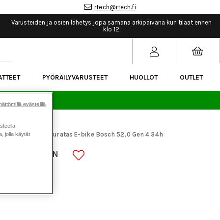
rtech@rtech.fi
Varusteiden ja osien lähetys jopa samana arkipäivänä kun tilaat ennen
klo 12.
ATTEET
PYÖRÄILYVARUSTEET
HUOLLOT
OUTLET
sää.
ättömillä evästeillä
steella,
araosat
KMC eturatas E-bike Bosch 52,0 Gen 4 34h
 jolla käytät
>
SCH 52,0 GEN