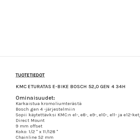
TUOTETIEDOT
KMC ETURATAS E-BIKE BOSCH 52,0 GEN 4 34H
Ominaisuudet:
Karkaistua kromoliumterästä
Bosch gen 4 -järjestelmiin
Sopii käytettävksi KMC:n e1-, e8-, e9-, e10-, e11- ja e12-k
Direct Mount
9 mm offset
Koko: 1/2 " x 11/128 "
Chainline 52 mm