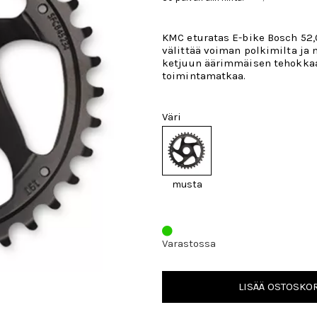
KMC eturatas E-bike Bosch 52,
välittää voiman polkimilta ja 
ketjuun äärimmäisen tehokkaa
toimintamatkaa.
Väri
musta
Varastossa
LISÄÄ OSTOSKOR