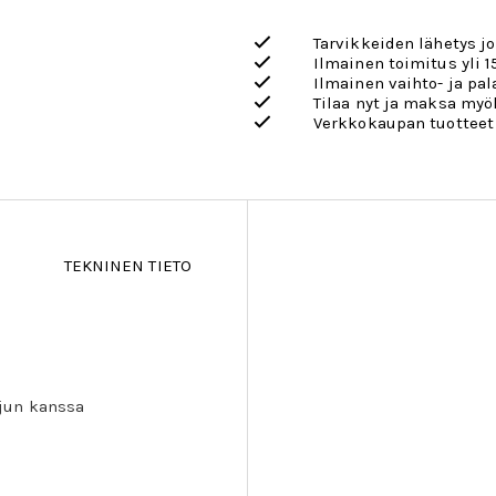
Tarvikkeiden lähetys j
Ilmainen toimitus yli 1
Ilmainen vaihto- ja pa
Tilaa nyt ja maksa my
Verkkokaupan tuotteet
TEKNINEN TIETO
etjun kanssa