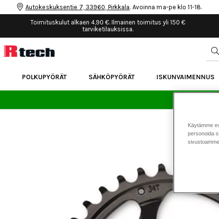
Autokeskuksentie 7, 33960, Pirkkala
. Avoinna ma-pe klo 11-18.
Toimituskulut alkaen 4,90 €. Ilmainen toimitus yli 150 €
tarviketilauksissa.
POLKUPYÖRÄT
SÄHKÖPYÖRÄT
ISKUNVAIMENNUS
24 
Käytämme eväs
personoida si
sivustoamme 