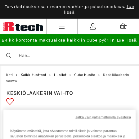
Tarviketilauksissa ilmainen vaihto- ja palautusoikeus.
Lue
lisää
.
24 kk korotonta maksuaikaa kaikkiin Cube-pyöriin.
Lue lisää.
Koti
Kaikki tuotteet
Huollot
Cube huolto
Keskiölaakerin
>
>
>
>
vaihto
KESKIÖLAAKERIN VAIHTO
Tuotenumero: 1092
Jatka vain välttämättömillä evästeillä
Käytämme evästeitä, jotta sivustomme toimii oikein ja voimme parantaa
sivuston toimintaa analytiikan perusteella, personoida sisältöä ja mainoksia ja