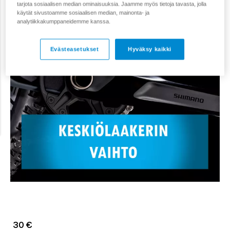
tarjota sosiaalisen median ominaisuuksia. Jaamme myös tietoja tavasta, jolla
käytät sivustoamme sosiaalisen median, mainonta- ja
analytiikkakumppaneidemme kanssa.
Evästeasetukset
Hyväksy kaikki
30 €