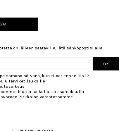
STA
tetta on jälleen saatavilla, jätä sähköpostisi alla
OK
opa samana päivänä, kun tilaat ennen klo 12
50 € tarviketilauksille
lautusoikeus
öhemmin Klarna laskulla tai osamaksulla
 suoraan Pirkkalan varastossamme