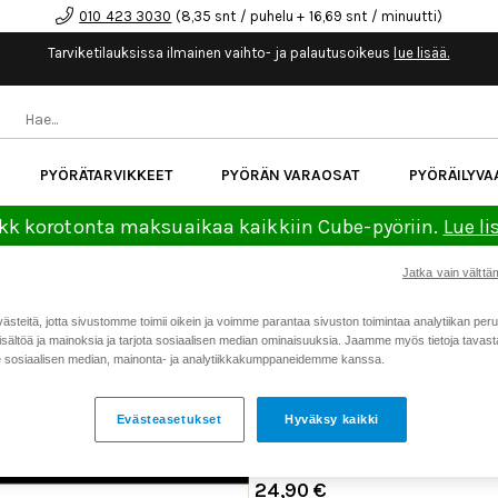
010 423 3030
(8,35 snt / puhelu + 16,69 snt / minuutti)
Tarviketilauksissa ilmainen vaihto- ja palautusoikeus
lue lisää.
PYÖRÄTARVIKKEET
PYÖRÄN VARAOSAT
PYÖRÄILYVA
kk korotonta maksuaikaa kaikkiin Cube-pyöriin.
Lue li
Jatka vain välttäm
Koti
Kaikki tuotteet
Pyörän v
>
>
teitä, jotta sivustomme toimii oikein ja voimme parantaa sivuston toimintaa analytiikan peru
/Red/Rival/Force AXS
sältöä ja mainoksia ja tarjota sosiaalisen median ominaisuuksia. Jaamme myös tietoja tavasta,
sosiaalisen median, mainonta- ja analytiikkakumppaneidemme kanssa.
GALFER JARRUPALA ADVA
ELIXIR, SRAM /RED/RIVA
Evästeasetukset
Hyväksy kaikki
Tuotenumero: 24858
24,90 €