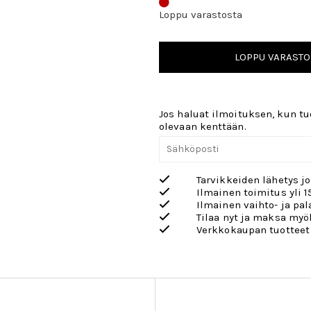
Loppu varastosta
LOPPU VARASTO
Jos haluat ilmoituksen, kun tuo
olevaan kenttään.
Tarvikkeiden lähetys j
Ilmainen toimitus yli 1
Ilmainen vaihto- ja pa
Tilaa nyt ja maksa my
Verkkokaupan tuotteet