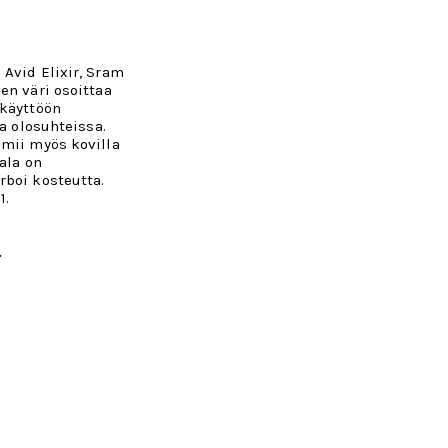
Avid Elixir, Sram
en väri osoittaa
skäyttöön
sa olosuhteissa.
imii myös kovilla
pala on
rboi kosteutta.
1.
.