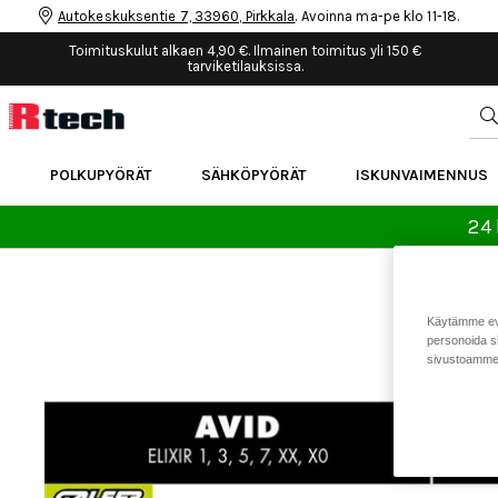
Autokeskuksentie 7, 33960, Pirkkala
. Avoinna ma-pe klo 11-18.
Toimituskulut alkaen 4,90 €. Ilmainen toimitus yli 150 €
tarviketilauksissa.
POLKUPYÖRÄT
SÄHKÖPYÖRÄT
ISKUNVAIMENNUS
24 
Käytämme eväs
personoida si
sivustoamme 