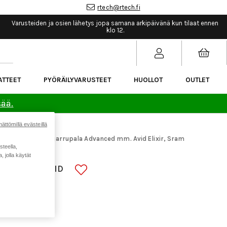
rtech@rtech.fi
Varusteiden ja osien lähetys jopa samana arkipäivänä kun tilaat ennen
klo 12.
ATTEET
PYÖRÄILYVARUSTEET
HUOLLOT
OUTLET
sää.
ättömillä evästeillä
araosat
Galfer jarrupala Advanced mm. Avid Elixir, Sram
>
steella,
 jolla käytät
NCED MM. AVID
L/FORCE AXS