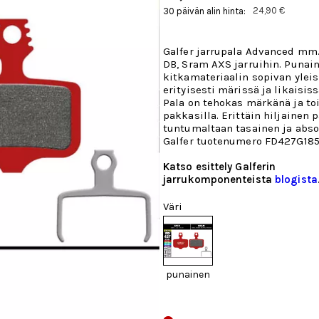
24,90 €
30 päivän alin hinta:
Galfer jarrupala Advanced mm. 
DB, Sram AXS jarruihin. Punain
kitkamateriaalin sopivan ylei
erityisesti märissä ja likaisis
Pala on tehokas märkänä ja to
pakkasilla. Erittäin hiljainen 
tuntumaltaan tasainen ja abso
Galfer tuotenumero FD427G185
Katso esittely Galferin
jarrukomponenteista
blogista
Väri
punainen