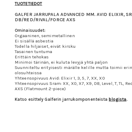
TUOTETIEDOT
GALFER JARRUPALA ADVANCED MM. AVID ELIXIR, S
DB/RED/RIVAL/FORCE AXS
Ominaisuudet:
Orgaaninen, semimetallinen
Ei sisällä asbestia
Todella hiljaiset, eivät kirsku
Tasainen tuntuma
Erittäin tehokas
Minimoi tärinän, ei kuluta levyjä yhtä paljon
Suunniteltu erityisesti märälle kelille mutta toimii er
olosuhteissa
Yhteensopivuus Avid: Elixir 1, 3, 5, 7, XX, X0
Yhteensopivuus Sram: XX, X0, X7, X9, DB, Level, T, TL, Re
AXS (Flatmount 2-piece)
Katso esittely Galferin jarrukomponenteista
blogista
.