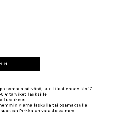
IIN
opa samana päivänä, kun tilaat ennen klo 12
50 € tarviketilauksille
lautusoikeus
öhemmin Klarna laskulla tai osamaksulla
 suoraan Pirkkalan varastossamme