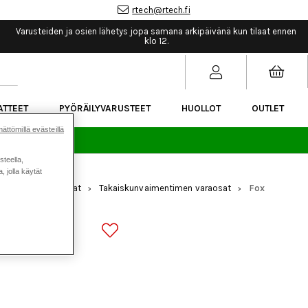
rtech@rtech.fi
Varusteiden ja osien lähetys jopa samana arkipäivänä kun tilaat ennen
klo 12.
ATTEET
PYÖRÄILYVARUSTEET
HUOLLOT
OUTLET
ättömillä evästeillä
sää.
steella,
 jolla käytät
mennus
Varaosat
Takaiskunvaimentimen varaosat
Fox
>
>
>