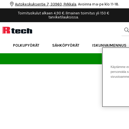
Autokeskuksentie 7, 33960, Pirkkala
. Avoinna ma-pe klo 11-18.
Toimituskulut alkaen 4,90 €. Ilmainen toimitus yli 150 €
tarviketilauksissa.
POLKUPYÖRÄT
SÄHKÖPYÖRÄT
ISKUNVAIMENNUS
24 
Käytämme eväs
personoida si
sivustoamme 