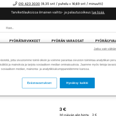
010 423 3030
(8,35 snt / puhelu + 16,69 snt / minuutti)
Tarviketilauksissa ilmainen vaihto- ja palautusoikeus
lue lisää.
PYÖRÄTARVIKKEET
PYÖRÄN VARAOSAT
PYÖRÄILYVA
Jatka vain välttäm
kk korotonta maksuaikaa kaikkiin Cube-pyöriin.
Lue li
teitä, jotta sivustomme toimii oikein ja voimme parantaa sivuston toimintaa analytiikan peru
sältöä ja mainoksia ja tarjota sosiaalisen median ominaisuuksia. Jaamme myös tietoja tavasta,
sosiaalisen median, mainonta- ja analytiikkakumppaneidemme kanssa.
Koti
Kaikki tuotteet
Iskunvai
>
>
valve 040-04-090-A
Evästeasetukset
Hyväksy kaikki
FOX VALVE 040-04-090-A
Tuotenumero: 17736
3 €
3 €
30 päivän alin hinta: