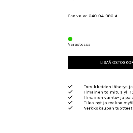
Fox valve 040-04-090-A
Varastossa
LISÄÄ OSTOSKOR
Tarvikkeiden lähetys j
Ilmainen toimitus yli 1
Ilmainen vaihto- ja pa
Tilaa nyt ja maksa my
Verkkokaupan tuotteet