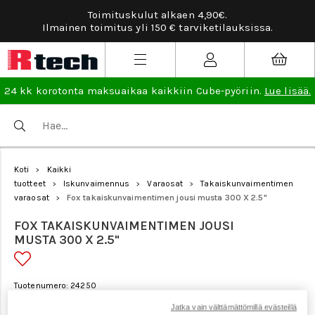
ulut alkaen 4,90€.
Tarviketilauksissa ilmaine
li 150 € tarviketilauksissa.
24 kk korotonta maksuaikaa kaikkiin Cube-pyöriin.
Lue lisää.
Koti
Kaikki
>
tuotteet
Iskunvaimennus
Varaosat
Takaiskunvaimentimen
>
>
>
varaosat
Fox takaiskunvaimentimen jousi musta 300 X 2.5"
>
FOX TAKAISKUNVAIMENTIMEN JOUSI
MUSTA 300 X 2.5"
Tuotenumero: 24250
Jatka vain välttämättömillä evästeillä