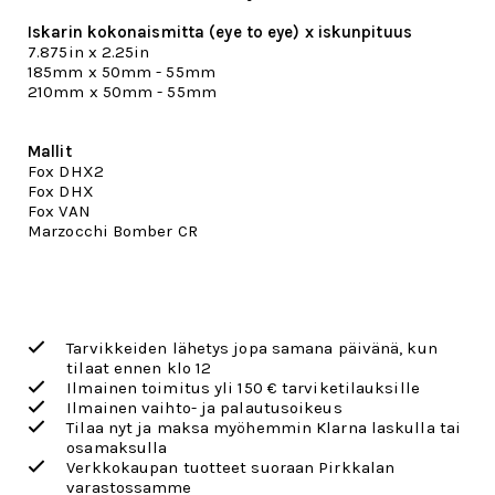
Iskarin kokonaismitta (eye to eye) x iskunpituus
7.875in x 2.25in
185mm x 50mm - 55mm
210mm x 50mm - 55mm
Mallit
Fox DHX2
Fox DHX
Fox VAN
Marzocchi Bomber CR
Tarvikkeiden lähetys jopa samana päivänä, kun
tilaat ennen klo 12
Ilmainen toimitus yli 150 € tarviketilauksille
Ilmainen vaihto- ja palautusoikeus
Tilaa nyt ja maksa myöhemmin Klarna laskulla tai
osamaksulla
Verkkokaupan tuotteet suoraan Pirkkalan
varastossamme