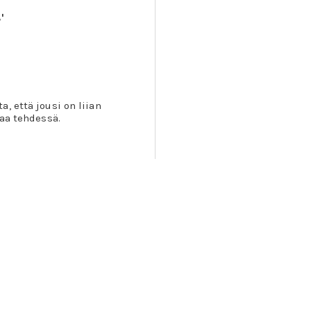
'
, että jousi on liian
taa tehdessä.