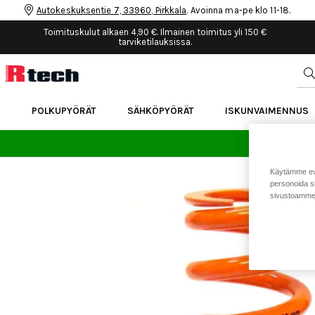
Autokeskuksentie 7, 33960, Pirkkala
. Avoinna ma-pe klo 11-18.
Toimituskulut alkaen 4,90 €. Ilmainen toimitus yli 150 €
tarviketilauksissa.
POLKUPYÖRÄT
SÄHKÖPYÖRÄT
ISKUNVAIMENNUS
24 
Käytämme eväs
personoida si
sivustoamme 