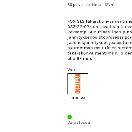
195 €
30 päivän alin hinta:
FOX SLS takaiskunvaimentimen
033-22-024
on tavallisia teräs
kevyempi. Ainutlaatuinen pinta
jännityksenpoistoprosessi poi
jäännösjännitykset jousesta m
suuremman rasituksen sietämi
takaiskunvaimentimiin, joide
alle 67 mm.
Väri
oranssi
Varastossa