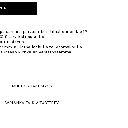
IIN
opa samana päivänä, kun tilaat ennen klo 12
50 € tarviketilauksille
lautusoikeus
öhemmin Klarna laskulla tai osamaksulla
 suoraan Pirkkalan varastossamme
MUUT OSTIVAT MYÖS
SAMANKALTAISIA TUOTTEITA