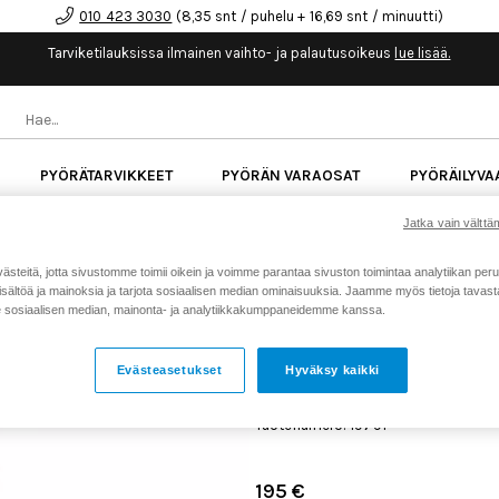
010 423 3030
(8,35 snt / puhelu + 16,69 snt / minuutti)
Tarviketilauksissa ilmainen vaihto- ja palautusoikeus
lue lisää.
PYÖRÄTARVIKKEET
PYÖRÄN VARAOSAT
PYÖRÄILYVA
kk korotonta maksuaikaa kaikkiin Cube-pyöriin.
Lue li
Jatka vain välttäm
teitä, jotta sivustomme toimii oikein ja voimme parantaa sivuston toimintaa analytiikan peru
sältöä ja mainoksia ja tarjota sosiaalisen median ominaisuuksia. Jaamme myös tietoja tavasta,
Koti
Kaikki tuotteet
Iskunvai
>
>
sosiaalisen median, mainonta- ja analytiikkakumppaneidemme kanssa.
SLS takaiskunvaimentimen jousi 5
FOX SLS TAKAISKUNVAIM
Evästeasetukset
Hyväksy kaikki
550X 2.65 033-22-024
Tuotenumero: 19791
195 €