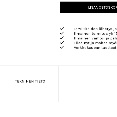
LISÄÄ OSTOSKOR
Tarvikkeiden lähetys j
Ilmainen toimitus yli 1
Ilmainen vaihto- ja pa
Tilaa nyt ja maksa my
Verkkokaupan tuotteet
TEKNINEN TIETO