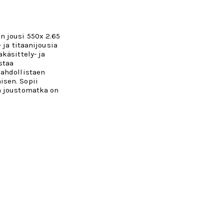
 jousi 550x 2.65
- ja titaanijousia
käsittely- ja
staa
ahdollistaen
sen. Sopii
n joustomatka on