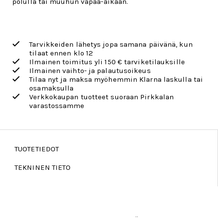
polulla tai muuhun vapaa-aikaan.
Tarvikkeiden lähetys jopa samana päivänä, kun
tilaat ennen klo 12
Ilmainen toimitus yli 150 € tarviketilauksille
Ilmainen vaihto- ja palautusoikeus
Tilaa nyt ja maksa myöhemmin Klarna laskulla tai
osamaksulla
Verkkokaupan tuotteet suoraan Pirkkalan
varastossamme
TUOTETIEDOT
TEKNINEN TIETO