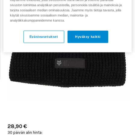
sivuston toimintaa analytiikan perusteella, personoida sisältöä ja mainoksia ja
tarjota sosiaalisen median ominaisuuksia. Jaamme myös tietoja tavasta, jolla
käytät sivustoamme sosiaalisen median, mainonta- ja
analytiikkakumppaneidemme kanssa.
Evästeasetukset
Hyväksy kaikki
28,90 €
30 päivän alin hinta: