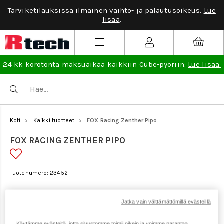
Tarviketilauksissa ilmainen vaihto- ja palautusoikeus.
Lue
lisää
.
24 kk korotonta maksuaikaa kaikkiin Cube-pyöriin.
Lue lisää.
Koti
Kaikki tuotteet
FOX Racing Zenther Pipo
>
>
FOX RACING ZENTHER PIPO
Tuotenumero: 23452
Jatka vain välttämättömillä evästeillä
Käytämme evästeitä, jotta sivustomme toimii oikein ja voimme parantaa