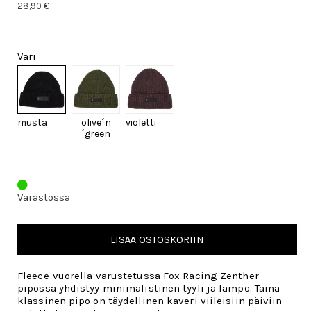
28,90 €
Väri
musta
olive´n
violetti
´green
Varastossa
LISÄÄ OSTOSKORIIN
Fleece-vuorella varustetussa Fox Racing Zenther
pipossa yhdistyy minimalistinen tyyli ja lämpö. Tämä
klassinen pipo on täydellinen kaveri viileisiin päiviin