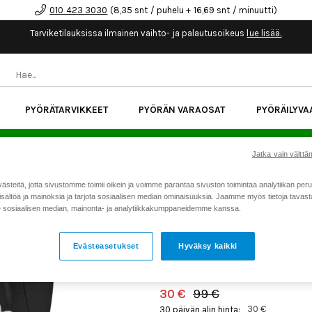
010 423 3030
(8,35 snt / puhelu + 16,69 snt / minuutti)
Tarviketilauksissa ilmainen vaihto- ja palautusoikeus
lue lisää.
PYÖRÄTARVIKKEET
PYÖRÄN VARAOSAT
PYÖRÄILYVA
kk korotonta maksuaikaa kaikkiin Cube-pyöriin.
Lue li
Jatka vain välttäm
teitä, jotta sivustomme toimii oikein ja voimme parantaa sivuston toimintaa analytiikan peru
Koti
Kaikki tuotteet
FOX Raci
>
>
sältöä ja mainoksia ja tarjota sosiaalisen median ominaisuuksia. Jaamme myös tietoja tavasta,
sosiaalisen median, mainonta- ja analytiikkakumppaneidemme kanssa.
FOX RACING YOUTH DEF
Tarjous
PYÖRÄILYHOUSUT
30 €
Evästeasetukset
Hyväksy kaikki
Tuotenumero: 19194
30 €
99 €
30 €
30 päivän alin hinta: