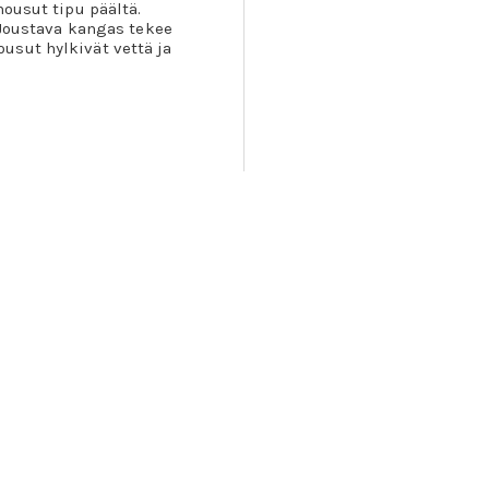
housut tipu päältä.
. Joustava kangas tekee
usut hylkivät vettä ja