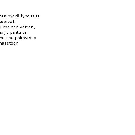
ten pyöräilyhousut
opivat.
ilma sen verran,
aa ja pinta on
 näissä pöksyissä
maastoon.