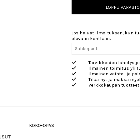
LOPPU VARASTO
Jos haluat ilmoituksen, kun tuo
olevaan kenttään.
Tarvikkeiden lähetys j
Ilmainen toimitus yli 1
Ilmainen vaihto- ja pa
Tilaa nyt ja maksa my
Verkkokaupan tuotteet
KOKO-OPAS
USUT