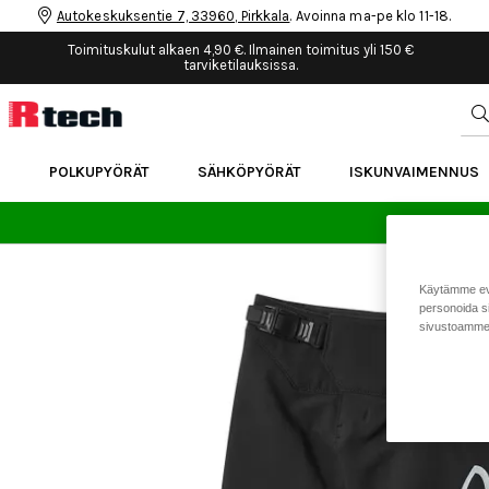
Autokeskuksentie 7, 33960, Pirkkala
. Avoinna ma-pe klo 11-18.
Toimituskulut alkaen 4,90 €. Ilmainen toimitus yli 150 €
tarviketilauksissa.
POLKUPYÖRÄT
SÄHKÖPYÖRÄT
ISKUNVAIMENNUS
24 
Käytämme eväs
personoida si
sivustoamme 