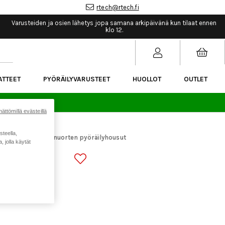
rtech@rtech.fi
Varusteiden ja osien lähetys jopa samana arkipäivänä kun tilaat ennen
klo 12.
ATTEET
PYÖRÄILYVARUSTEET
HUOLLOT
OUTLET
sää.
ättömillä evästeillä
steella,
ng Youth Defend nuorten pyöräilyhousut
 jolla käytät
END NUORTEN