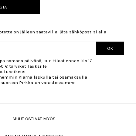
STA
tetta on jälleen saatavilla, jätä sähköpostisi alla
OK
opa samana päivänä, kun tilaat ennen klo 12
50 € tarviketilauksille
lautusoikeus
öhemmin Klarna laskulla tai osamaksulla
 suoraan Pirkkalan varastossamme
MUUT OSTIVAT MYÖS