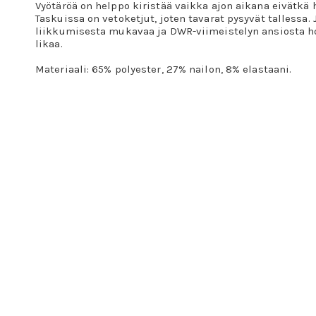
Vyötäröä on helppo kiristää vaikka ajon aikana eivätkä 
Taskuissa on vetoketjut, joten tavarat pysyvät tallessa
liikkumisesta mukavaa ja DWR-viimeistelyn ansiosta ho
likaa.
Materiaali: 65% polyester, 27% nailon, 8% elastaani.