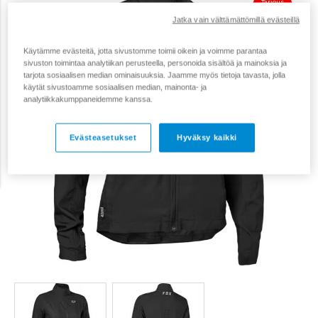
Tarjous
30 €
Jatka vain välttämättömillä evästeillä
Käytämme evästeitä, jotta sivustomme toimii oikein ja voimme parantaa
sivuston toimintaa analytiikan perusteella, personoida sisältöä ja mainoksia ja
tarjota sosiaalisen median ominaisuuksia. Jaamme myös tietoja tavasta, jolla
käytät sivustoamme sosiaalisen median, mainonta- ja
analytiikkakumppaneidemme kanssa.
Evästeasetukset
Hyväksy kaikki