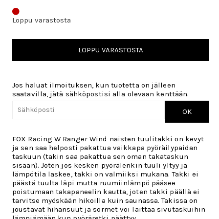
Loppu varastosta
LOPPU VARASTOSTA
Jos haluat ilmoituksen, kun tuotetta on jälleen
saatavilla, jätä sähköpostisi alla olevaan kenttään.
OK
FOX Racing W Ranger Wind naisten tuulitakki on kevyt
ja sen saa helposti pakattua vaikkapa pyöräilypaidan
taskuun (takin saa pakattua sen oman takataskun
sisään). Joten jos kesken pyörälenkin tuuli yltyy ja
lämpötila laskee, takki on valmiiksi mukana. Takki ei
päästä tuulta läpi mutta ruumiinlämpö pääsee
poistumaan takapaneelin kautta, joten takki päällä ei
tarvitse myöskään hikoilla kuin saunassa. Takissa on
joustavat hihansuut ja sormet voi laittaa sivutaskuihin
lämpiämään kun pyöräretki päättyy.