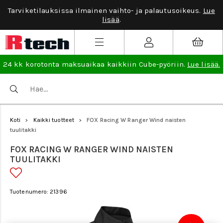
Tarviketilauksissa ilmainen vaihto- ja palautusoikeus.
Lue
lisää
.
24 kk korotonta maksuaikaa kaikkiin Cube-pyöriin.
Lue lisää.
Koti
Kaikki tuotteet
FOX Racing W Ranger Wind naisten
>
>
tuulitakki
FOX RACING W RANGER WIND NAISTEN
TUULITAKKI
Tuotenumero: 21396