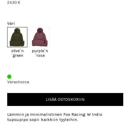
24,90 €
Väri
olive´n
purple´n
´green
´rose
Varastossa
LISÄÄ OSTOSKORIIN
Lämmin ja minimalistinen Fox Racing W Indio
tupsupipo sopii kaikkiin tyyleihin.