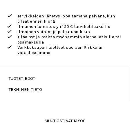
Tarvikkeiden lähetys jopa samana päivänä, kun
tilaat ennen klo 12
Ilmainen toimitus yli 150 € tarviketilauksille
Ilmainen vaihto- ja palautusoikeus
Tilaa nyt ja maksa myöhemmin Klarna laskulla tai
osamaksulla
Verkkokaupan tuotteet suoraan Pirkkalan
varastossamme
TUOTETIEDOT
TEKNINEN TIETO
MUUT OSTIVAT MYÖS