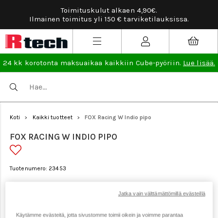
Toimituskulut alkaen 4,90€.
Tarv
Ilmainen toimitus yli 150 € tarviketilauksissa.
24 kk korotonta maksuaikaa kaikkiin Cube-pyöriin.
Lue lisää.
Koti
Kaikki tuotteet
FOX Racing W Indio pipo
>
>
FOX RACING W INDIO PIPO
Tuotenumero: 23453
Jatka vain välttämättömillä evästeillä
Käytämme evästeitä, jotta sivustomme toimii oikein ja voimme parantaa