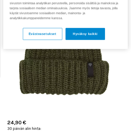
sivuston toimintaa analytiikan perusteella, personoida sisältöä ja mainoksia ja
tarjota sosiaalisen median ominaisuuksia. Jaamme myös tietoja tavasta, jolla
käytät sivustoamme sosiaalisen median, mainonta- ja
analytiikkakumppaneidemme kanssa.
Evästeasetukset
Hyväksy kaikki
24,90 €
30 päivän alin hinta: