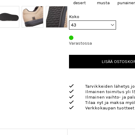
desert
musta
punaine
Koko
Varastossa
LISÄÄ OSTOSKOR
Tarvikkeiden lähetys j
Ilmainen toimitus yli 1
Ilmainen vaihto- ja pa
Tilaa nyt ja maksa my
Verkkokaupan tuotteet