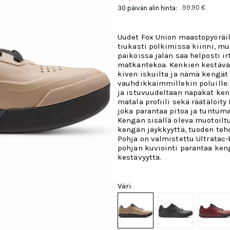
99,90 €
30 päivän alin hinta:
Uudet Fox Union maastopyöräi
tiukasti polkimissa kiinni, mu
paikoissa jalan saa helposti i
matkantekoa. Kenkien kestävä
kiven iskuilta ja nämä kengät
vauhdikkaimmillekin poluille.
ja istuvuudeltaan napakat keng
matala profiili sekä räätälöity
joka parantaa pitoa ja tuntum
Kengän sisällä oleva muotoiltu
kengän jäykkyyttä, tuoden teh
Pohja on valmistettu Ultratac
pohjan kuviointi parantaa ken
kestävyyttä.
Väri