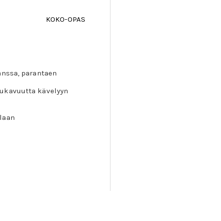
KOKO-OPAS
anssa, parantaen
mukavuutta kävelyyn
laan