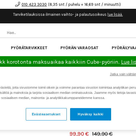
010 423 3030
(8,35 snt / puhelu + 16,69 snt / minuutti)
Tarviketilauksissa ilmainen vaihto- ja palautusoikeus
lue lisää.
PYÖRÄTARVIKKEET
PYÖRÄN VARAOSAT
PYÖRÄILYVA
kk korotonta maksuaikaa kaikkiin Cube-pyöriin.
Lue li
Jatka vain välttäm
Koti
Kaikki tuotteet
Pyöräilyv
>
>
teitä, jotta sivustomme toimii oikein ja voimme parantaa sivuston toimintaa analytiikan peru
pyöräilykengät
sältöä ja mainoksia ja tarjota sosiaalisen median ominaisuuksia. Jaamme myös tietoja tavasta,
Tarjous
sosiaalisen median, mainonta- ja analytiikkakumppaneidemme kanssa.
FOX RACING UNION FLAT
99,90 €
PYÖRÄILYKENGÄT
Evästeasetukset
Hyväksy kaikki
Tuotenumero: 23011
99,90 €
149,90 €