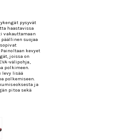
lykengät pysyvät
tta haastavissa
rti vakauttamaan
 päällinen suojaa
 sopivat
 Painoltaan kevyet
ät, joissa on
 EVA-välipohja,
aa polkimeen.
 levy lisää
oa polkemiseen.
-kumiseoksesta ja
gän pitoa sekä