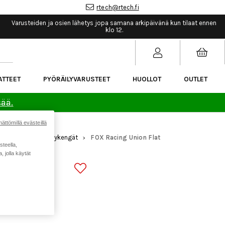
rtech@rtech.fi
Varusteiden ja osien lähetys jopa samana arkipäivänä kun tilaat ennen
klo 12.
ATTEET
PYÖRÄILYVARUSTEET
HUOLLOT
OUTLET
sää.
ättömillä evästeillä
arusteet
Pyöräilykengät
FOX Racing Union Flat
>
>
steella,
 jolla käytät