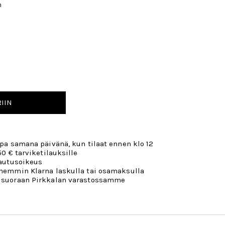
n
IIN
opa samana päivänä, kun tilaat ennen klo 12
50 € tarviketilauksille
lautusoikeus
öhemmin Klarna laskulla tai osamaksulla
 suoraan Pirkkalan varastossamme