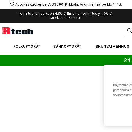
Autokeskuksentie 7, 33960, Pirkkala
. Avoinna ma-pe klo 11-18.
Toimituskulut alkaen 4,90 €. Ilmainen toimitus yli 150 €
tarviketilauksissa.
POLKUPYÖRÄT
SÄHKÖPYÖRÄT
ISKUNVAIMENNUS
24 
Käytämme eväs
personoida si
sivustoamme 