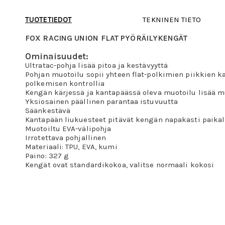
TUOTETIEDOT
TEKNINEN TIETO
FOX RACING UNION FLAT PYÖRÄILYKENGÄT
Ominaisuudet:
Ultratac-pohja lisää pitoa ja kestävyyttä
Pohjan muotoilu sopii yhteen flat-polkimien piikkien k
polkemisen kontrollia
Kengän kärjessä ja kantapäässä oleva muotoilu lisää 
Yksiosainen päällinen parantaa istuvuutta
Säänkestävä
Kantapään liukuesteet pitävät kengän napakasti paikal
Muotoiltu EVA-välipohja
Irrotettava pohjallinen
Materiaali: TPU, EVA, kumi
Paino: 327 g
Kengät ovat standardikokoa, valitse normaali kokosi