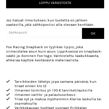
LOPPU VARASTOSTA
Jos haluat ilmoituksen, kun tuotetta on jälleen
saatavilla, jätä sähköpostisi alla olevaan kenttään.
OK
Fox Racing Snapback on tyylikäs lippis, joka
viimeistelee asun kuin asun. Lippiksessä on snapback-
säätö ja ikoninen Fox-logo. Valmistettu laadukkaasta,
ahkeraa käyttöä kestävästä materiaalista.
Tarvikkeiden lähetys jopa samana päivänä, kun
tilaat ennen klo 12
Ilmainen toimitus yli 150 € tarviketilauksille
Ilmainen vaihto- ja palautusoikeus
Tilaa nyt ja maksa myöhemmin Klarna laskulla tai
osamaksulla
Verkkokaupan tuotteet suoraan Pirkkalan