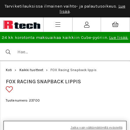
Tarviketilauksissa ilmainen vaihto- ja palautusoikeus.
Lue
lisää
.
24 kk korotonta maksuaikaa kaikkiin Cube-pyöriin.
Lue lisää.
Koti
Kaikki tuotteet
FOX Racing Snapback lippis
>
>
FOX RACING SNAPBACK LIPPIS
Tuotenumero: 23700
Jatka vain välttämättömillä evästeillä