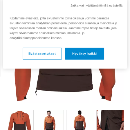
Jatka vain välttämättömillä evästeillä
Käytämme evästeitä, jotta sivustomme toimii oikein ja voimme parantaa
sivuston toimintaa analytiikan perusteella, personoida sisältöä ja mainoksia ja
tarjota sosiaalisen median ominaisuuksia. Jaamme myös tietoja tavasta, jolla
käytät sivustoamme sosiaalisen median, mainonta- ja
analytiikkakumppaneidemme kanssa.
Evästeasetukset
Hyväksy kaikki