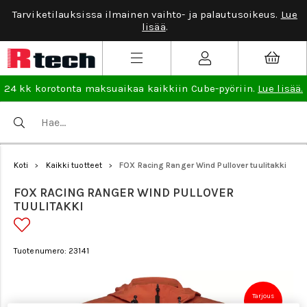
Tarviketilauksissa ilmainen vaihto- ja palautusoikeus.
Lue
lisää
.
24 kk korotonta maksuaikaa kaikkiin Cube-pyöriin.
Lue lisää.
Koti
Kaikki tuotteet
FOX Racing Ranger Wind Pullover tuulitakki
>
>
FOX RACING RANGER WIND PULLOVER
TUULITAKKI
Tuotenumero: 23141
Tarjous
50 €