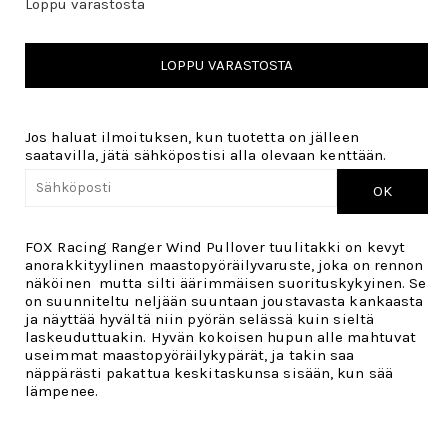
Loppu varastosta
LOPPU VARASTOSTA
Jos haluat ilmoituksen, kun tuotetta on jälleen
saatavilla, jätä sähköpostisi alla olevaan kenttään.
OK
FOX Racing Ranger Wind Pullover tuulitakki on kevyt
anorakkityylinen maastopyöräilyvaruste, joka on rennon
näköinen mutta silti äärimmäisen suorituskykyinen. Se
on suunniteltu neljään suuntaan joustavasta kankaasta
ja näyttää hyvältä niin pyörän selässä kuin sieltä
laskeuduttuakin. Hyvän kokoisen hupun alle mahtuvat
useimmat maastopyöräilykypärät, ja takin saa
näppärästi pakattua keskitaskunsa sisään, kun sää
lämpenee.