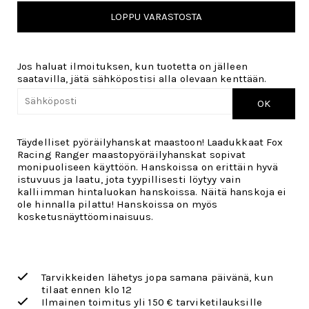
LOPPU VARASTOSTA
Jos haluat ilmoituksen, kun tuotetta on jälleen
saatavilla, jätä sähköpostisi alla olevaan kenttään.
OK
Täydelliset pyöräilyhanskat maastoon! Laadukkaat Fox
Racing Ranger maastopyöräilyhanskat sopivat
monipuoliseen käyttöön. Hanskoissa on erittäin hyvä
istuvuus ja laatu, jota tyypillisesti löytyy vain
kalliimman hintaluokan hanskoissa. Näitä hanskoja ei
ole hinnalla pilattu! Hanskoissa on myös
kosketusnäyttöominaisuus.
Tarvikkeiden lähetys jopa samana päivänä, kun
tilaat ennen klo 12
Ilmainen toimitus yli 150 € tarviketilauksille