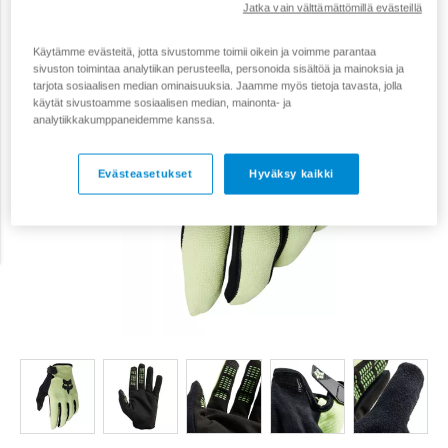
Jatka vain välttämättömillä evästeillä
Käytämme evästeitä, jotta sivustomme toimii oikein ja voimme parantaa
sivuston toimintaa analytiikan perusteella, personoida sisältöä ja mainoksia ja
tarjota sosiaalisen median ominaisuuksia. Jaamme myös tietoja tavasta, jolla
käytät sivustoamme sosiaalisen median, mainonta- ja
analytiikkakumppaneidemme kanssa.
Evästeasetukset
Hyväksy kaikki