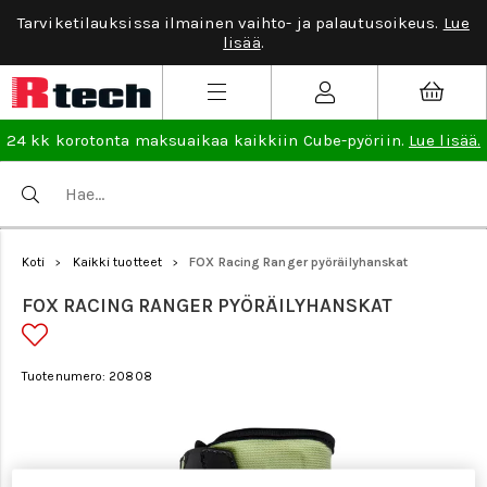
Tarviketilauksissa ilmainen vaihto- ja palautusoikeus.
Lue
lisää
.
24 kk korotonta maksuaikaa kaikkiin Cube-pyöriin.
Lue lisää.
Koti
Kaikki tuotteet
FOX Racing Ranger pyöräilyhanskat
>
>
FOX RACING RANGER PYÖRÄILYHANSKAT
Tuotenumero: 20808