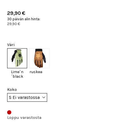
29,90 €
30 päivän alin hinta:
29,90 €
Väri
Lime´n
ruskea
´black
Koko
Loppu varastosta