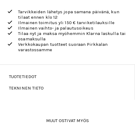
Tarvikkeiden lähetys jopa samana päivänä, kun
tilaat ennen klo 12
Ilmainen toimitus yli 150 € tarviketilauksille
Ilmainen vaihto- ja palautusoikeus
Tilaa nyt ja maksa myöhemmin Klarna laskulla tai
osamaksulla
Verkkokaupan tuotteet suoraan Pirkkalan
varastossamme
TUOTETIEDOT
TEKNINEN TIETO
MUUT OSTIVAT MYÖS