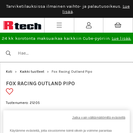
Tarviketilauksissa ilmainen vaihto- ja palautusoikeus.
Lue
lisää
.
24 kk korotonta maksuaikaa kaikkiin Cube-pyöriin.
Lue lisää.
Koti
Kaikki tuotteet
Fox Racing Outland Pipo
>
>
FOX RACING OUTLAND PIPO
Tuotenumero: 21205
Jatka vain välttämättömillä evästeillä
Käytämme evästeitä, jotta sivustomme toimii oikein ja voimme parantaa