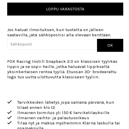
LOPPU VARASTOSTA
Jos haluat ilmoituksen, kun tuotetta on jälleen
saatavilla, jätä sähköpostisi alla olevaan kenttään.
OK
FOX Racing Instill Snapback 2.0 on klassisen tyylikäs
lippis ja se sopii heille, jotka haluavat lippikseltä
yksinkertaisen rentoa tyyliä. Etuosan 3D- brodeerattu
logo tuo uutta ulottuvutta klassiseen tyyliin.
Tarvikkeiden lähetys jopa samana päivänä, kun
tilaat ennen klo 12
Ilmainen toimitus yli 150 € tarviketilauksille
Ilmainen vaihto- ja palautusoikeus
Tilaa nyt ja maksa myöhemmin Klarna laskulla tai
osamaksulla