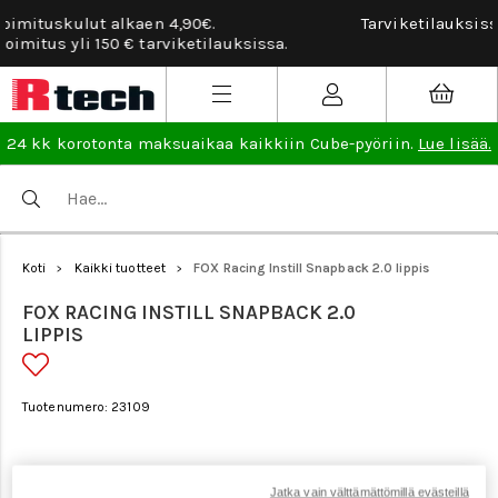
Tarviketilauksissa ilmainen vaihto- ja palautusoikeus.
Lu
lisää
.
24 kk korotonta maksuaikaa kaikkiin Cube-pyöriin.
Lue lisää.
Koti
Kaikki tuotteet
FOX Racing Instill Snapback 2.0 lippis
>
>
FOX RACING INSTILL SNAPBACK 2.0
LIPPIS
Tuotenumero: 23109
Jatka vain välttämättömillä evästeillä