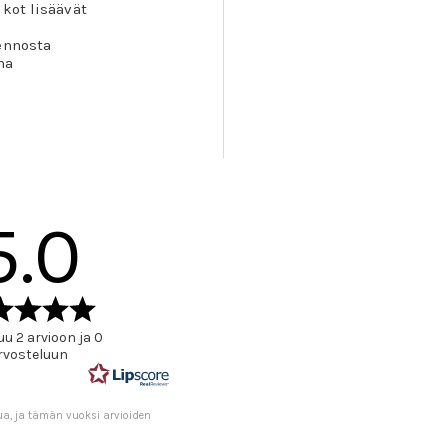
kot lisäävät
ennosta
na
5.0
Arvio
5.0
u 2 arvioon ja 0
5:sta
rvosteluun
tähdestä
ua, ja tämän vuoksi arvioiden