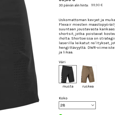
99,90 €
30 päivän alin hinta:
Uskomattoman kevyet ja muka
Flexair miesten maastopyöräily
suuntaan joustavasta kankaas
shortsit, jotka poistavat kost
iholta. Shortseissa on strategis
laserilla leikatut rei'itykset, j
hengittävyyttä. DWR-viimeistel
ja likaa.
Väri
musta
ruskea
Koko