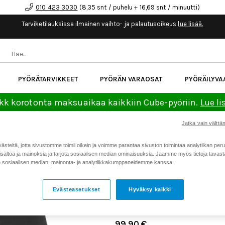
010 423 3030
(8,35 snt / puhelu + 16,69 snt / minuutti)
Tarviketilauksissa ilmainen vaihto- ja palautusoikeus
lue lisää.
PYÖRÄTARVIKKEET
PYÖRÄN VARAOSAT
PYÖRÄILYVA
kk korotonta maksuaikaa kaikkiin Cube-pyöriin.
Lue li
Jatka vain välttäm
Koti
Kaikki tuotteet
FOX Raci
>
>
teitä, jotta sivustomme toimii oikein ja voimme parantaa sivuston toimintaa analytiikan peru
sältöä ja mainoksia ja tarjota sosiaalisen median ominaisuuksia. Jaamme myös tietoja tavasta,
FOX RACING FLEXAIR MI
sosiaalisen median, mainonta- ja analytiikkakumppaneidemme kanssa.
MAASTOPYÖRÄILYSHORTS
Tuotenumero: 21848
Evästeasetukset
Hyväksy kaikki
Keskimäärä
5.0
(
äänet:
2
)
99,90 €