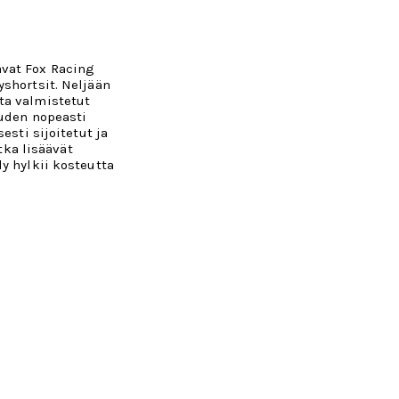
vat Fox Racing
shortsit. Neljään
ta valmistetut
euden nopeasti
esti sijoitetut ja
otka lisäävät
y hylkii kosteutta