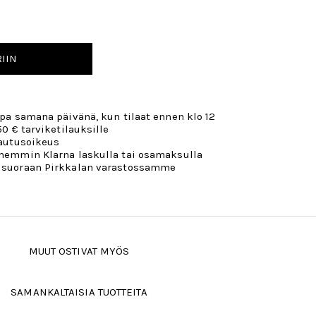
IIN
opa samana päivänä, kun tilaat ennen klo 12
50 € tarviketilauksille
lautusoikeus
öhemmin Klarna laskulla tai osamaksulla
 suoraan Pirkkalan varastossamme
MUUT OSTIVAT MYÖS
SAMANKALTAISIA TUOTTEITA