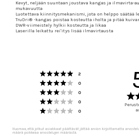
Kevyt, neljään suuntaan joustava kangas ja ilmavirta-au
mukavuutta
Luotettava kiinnitysmekanismi, jota on helppo säätää l
TruDri® -kangas poistaa kosteutta iholta ja pitää kuiva
DWR-viimeistely hylkii kosteutta ja likaa
Laserilla leikattu rei'itys lisää ilmavirtausta
Arvio 5 5:sta tähdestä
Äänet
2
Arvio 4 5:sta tähdestä
Äänet
0
Arvio 3 5:sta tähdestä
Äänet
0
Arvio 2 5:sta tähdestä
Äänet
0
Perustu
Arvio 1 5:sta tähdestä
a
Äänet
0
Huomaa, että jotkut asiakkaat päättävät jättää arvion kirjoittamatta arvostel
määrä poikkeaa arvostelujen määrästä.