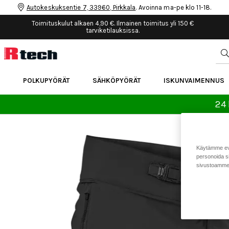
Autokeskuksentie 7, 33960, Pirkkala
. Avoinna ma-pe klo 11-18.
Toimituskulut alkaen 4,90 €. Ilmainen toimitus yli 150 €
tarviketilauksissa.
POLKUPYÖRÄT
SÄHKÖPYÖRÄT
ISKUNVAIMENNUS
24 
Käytämme eväs
personoida si
sivustoamme 