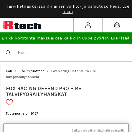
Tarviketilauksissa ilmainen vaihto- ja palautusoikeus.
Lue
lisää
.
24 kk korotonta maksuaikaa kaikkiin Cube-pyöriin.
Lue lisää.
Koti
Kaikki tuotteet
Fox Racing Defend Pro Fire
>
>
talvipyöräilyhanskat
FOX RACING DEFEND PRO FIRE
TALVIPYÖRÄILYHANSKAT
Tuotenumero: 19157
Jatka vain välttämättömillä evästeillä