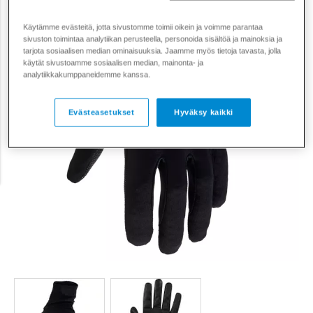
Käytämme evästeitä, jotta sivustomme toimii oikein ja voimme parantaa
sivuston toimintaa analytiikan perusteella, personoida sisältöä ja mainoksia ja
tarjota sosiaalisen median ominaisuuksia. Jaamme myös tietoja tavasta, jolla
käytät sivustoamme sosiaalisen median, mainonta- ja
analytiikkakumppaneidemme kanssa.
Evästeasetukset
Hyväksy kaikki