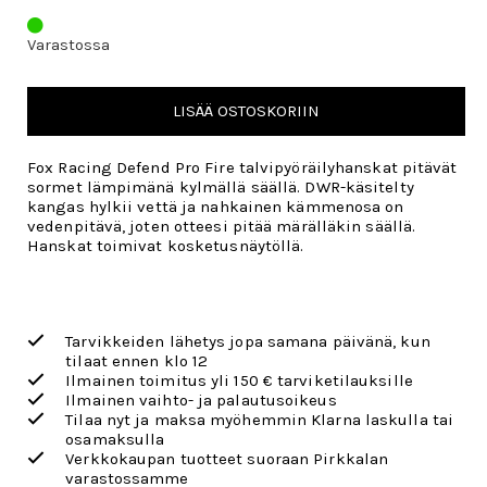
Varastossa
LISÄÄ OSTOSKORIIN
Fox Racing Defend Pro Fire talvipyöräilyhanskat pitävät
sormet lämpimänä kylmällä säällä. DWR-käsitelty
kangas hylkii vettä ja nahkainen kämmenosa on
vedenpitävä, joten otteesi pitää märälläkin säällä.
Hanskat toimivat kosketusnäytöllä.
Tarvikkeiden lähetys jopa samana päivänä, kun
tilaat ennen klo 12
Ilmainen toimitus yli 150 € tarviketilauksille
Ilmainen vaihto- ja palautusoikeus
Tilaa nyt ja maksa myöhemmin Klarna laskulla tai
osamaksulla
Verkkokaupan tuotteet suoraan Pirkkalan
varastossamme