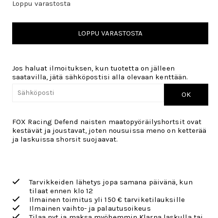
Loppu varastosta
LOPPU VARASTOSTA
Jos haluat ilmoituksen, kun tuotetta on jälleen
saatavilla, jätä sähköpostisi alla olevaan kenttään.
OK
FOX Racing Defend naisten maatopyöräilyshortsit ovat
kestävät ja joustavat, joten nousuissa meno on ketterää
ja laskuissa shorsit suojaavat.
Tarvikkeiden lähetys jopa samana päivänä, kun
tilaat ennen klo 12
Ilmainen toimitus yli 150 € tarviketilauksille
Ilmainen vaihto- ja palautusoikeus
Tilaa nyt ja maksa myöhemmin Klarna laskulla tai