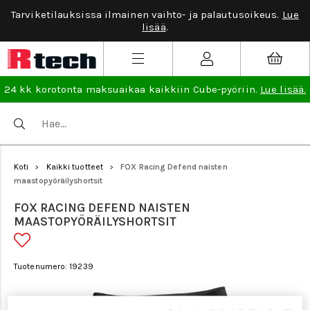
Tarviketilauksissa ilmainen vaihto- ja palautusoikeus.
Lue
lisää
.
24 kk korotonta maksuaikaa kaikkiin Cube-pyöriin.
Lue lisää.
Koti
Kaikki tuotteet
FOX Racing Defend naisten
>
>
maastopyöräilyshortsit
FOX RACING DEFEND NAISTEN
MAASTOPYÖRÄILYSHORTSIT
Tuotenumero: 19239