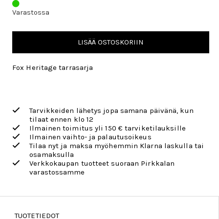
Varastossa
LISÄÄ OSTOSKORIIN
Fox Heritage tarrasarja
Tarvikkeiden lähetys jopa samana päivänä, kun
tilaat ennen klo 12
Ilmainen toimitus yli 150 € tarviketilauksille
Ilmainen vaihto- ja palautusoikeus
Tilaa nyt ja maksa myöhemmin Klarna laskulla tai
osamaksulla
Verkkokaupan tuotteet suoraan Pirkkalan
varastossamme
TUOTETIEDOT