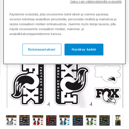
Jatka vain välttämättömillä evästeillä
Käytämme evästeitä, jotta sivustomme toimii oikein ja voimme parantaa
sivuston toimintaa analytiikan perusteella, personoida sisältöä ja mainoksia ja
tarjota sosiaalisen median ominaisuuksia. Jaamme myös tietoja tavasta, jolla
käytät sivustoamme sosiaalisen median, mainonta- ja
analytiikkakumppaneidemme kanssa.
Evästeasetukset
Hyväksy kaikki