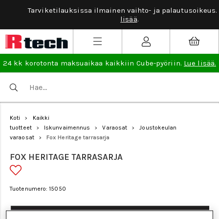
Tarviketilauksissa ilmainen vaihto- ja palautusoikeus.
Lue
lisää
.
24 kk korotonta maksuaikaa kaikkiin Cube-pyöriin.
Lue lisää.
Koti
Kaikki
>
tuotteet
Iskunvaimennus
Varaosat
Joustokeulan
>
>
>
varaosat
Fox Heritage tarrasarja
>
FOX HERITAGE TARRASARJA
Tuotenumero: 15050