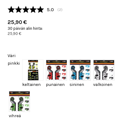
Keskimääräinen luokitus:
5.0
(
äänet:
2
)
25,90 €
30 päivän alin hinta:
25,90 €
Väri
pinkki
keltainen
punainen
sininen
valkoinen
vihreä