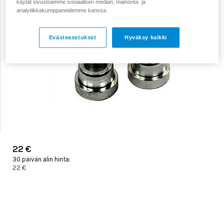
käytät sivustoamme sosiaalisen median, mainonta- ja
analytiikkakumppaneidemme kanssa.
Evästeasetukset
Hyväksy kaikki
22 €
30 päivän alin hinta:
22 €