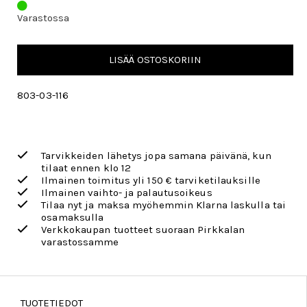
Varastossa
LISÄÄ OSTOSKORIIN
803-03-116
Tarvikkeiden lähetys jopa samana päivänä, kun
tilaat ennen klo 12
Ilmainen toimitus yli 150 € tarviketilauksille
Ilmainen vaihto- ja palautusoikeus
Tilaa nyt ja maksa myöhemmin Klarna laskulla tai
osamaksulla
Verkkokaupan tuotteet suoraan Pirkkalan
varastossamme
TUOTETIEDOT