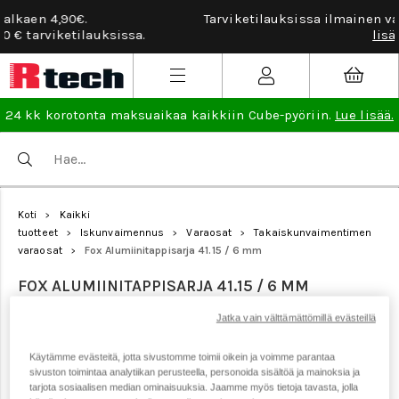
Tarviketilauksissa ilmainen vaihto- ja palautusoikeus.
Lue
lisää
.
24 kk korotonta maksuaikaa kaikkiin Cube-pyöriin.
Lue lisää.
Koti
Kaikki
>
tuotteet
Iskunvaimennus
Varaosat
Takaiskunvaimentimen
>
>
>
varaosat
Fox Alumiinitappisarja 41.15 / 6 mm
>
FOX ALUMIINITAPPISARJA 41.15 / 6 MM
Jatka vain välttämättömillä evästeillä
Tuotenumero: 6376
Käytämme evästeitä, jotta sivustomme toimii oikein ja voimme parantaa
sivuston toimintaa analytiikan perusteella, personoida sisältöä ja mainoksia ja
tarjota sosiaalisen median ominaisuuksia. Jaamme myös tietoja tavasta, jolla