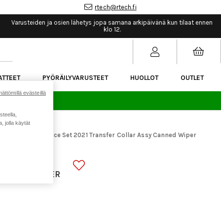
rtech@rtech.fi
Varusteiden ja osien lähetys jopa samana arkipäivänä kun tilaat ennen
klo 12.
ATTEET
PYÖRÄILYVARUSTEET
HUOLLOT
OUTLET
ättömillä evästeillä
sää.
steella,
 jolla käytät
00-150-KIT Service Set 2021 Transfer Collar Assy Canned Wiper
ICE SET 2021
CANNED WIPER