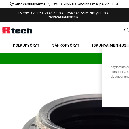
Autokeskuksentie 7, 33960, Pirkkala
. Avoinna ma-pe klo 11-18.
Toimituskulut alkaen 4,90 €. Ilmainen toimitus yli 150 €
tarviketilauksissa.
POLKUPYÖRÄT
SÄHKÖPYÖRÄT
ISKUNVAIMENNUS
24 
Käytämme eväs
personoida si
sivustoamme 