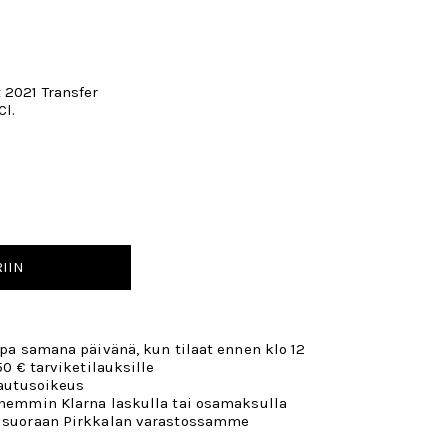
 2021 Transfer
Cl.
IIN
opa samana päivänä, kun tilaat ennen klo 12
50 € tarviketilauksille
lautusoikeus
öhemmin Klarna laskulla tai osamaksulla
 suoraan Pirkkalan varastossamme