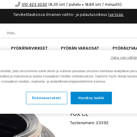
010 423 3030
(8,35 snt / puhelu + 16,69 snt / minuutti)
Tarviketilauksissa ilmainen vaihto- ja palautusoikeus
lue lisää.
PYÖRÄTARVIKKEET
PYÖRÄN VARAOSAT
PYÖRÄILYVA
Jatka vain välttäm
kk korotonta maksuaikaa kaikkiin Cube-pyöriin.
Lue li
teitä, jotta sivustomme toimii oikein ja voimme parantaa sivuston toimintaa analytiikan peru
sältöä ja mainoksia ja tarjota sosiaalisen median ominaisuuksia. Jaamme myös tietoja tavasta,
sosiaalisen median, mainonta- ja analytiikkakumppaneidemme kanssa.
Koti
Kaikki tuotteet
FOX 825-
>
>
Fox Cl
Evästeasetukset
Hyväksy kaikki
FOX 825-00-150-KIT SERV
TRANSFER COLLAR ASSY 
FOX CL
Tuotenumero: 23392